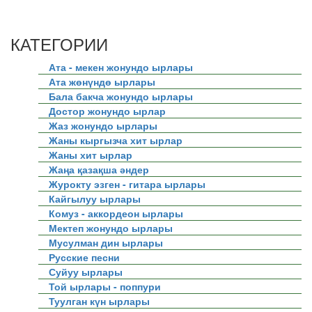
КАТЕГОРИИ
Ата - мекен жонундо ырлары
Ата жөнүндө ырлары
Бала бакча жонундо ырлары
Достор жонундо ырлар
Жаз жонундо ырлары
Жаны кыргызча хит ырлар
Жаны хит ырлар
Жаңа қазақша әндер
Журокту эзген - гитара ырлары
Кайгылуу ырлары
Комуз - аккордеон ырлары
Мектеп жонундо ырлары
Мусулман дин ырлары
Русские песни
Суйуу ырлары
Той ырлары - поппури
Туулган күн ырлары