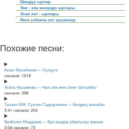
Шандуу ырлар
Эне - апа жонундо ырлары
Эски хит - ырлары
Янги узбекча хит кушиклар
Похожие песни:
Аскат Мусабеков — Сулууга
скачали: 1018
Асель Касымова — Чын эле мен сени таптымбы
скачали: 398
Талант 60К, Султан Садыралиев — Көлдөгү махабат
3:41
скачали: 204
Бекболот Юлдашев — Бул кундор убактылуу жаным
3:04
скачали: 73