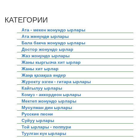
КАТЕГОРИИ
Ата - мекен жонундо ырлары
Ата жөнүндө ырлары
Бала бакча жонундо ырлары
Достор жонундо ырлар
Жаз жонундо ырлары
Жаны кыргызча хит ырлар
Жаны хит ырлар
Жаңа қазақша әндер
Журокту эзген - гитара ырлары
Кайгылуу ырлары
Комуз - аккордеон ырлары
Мектеп жонундо ырлары
Мусулман дин ырлары
Русские песни
Суйуу ырлары
Той ырлары - поппури
Туулган күн ырлары