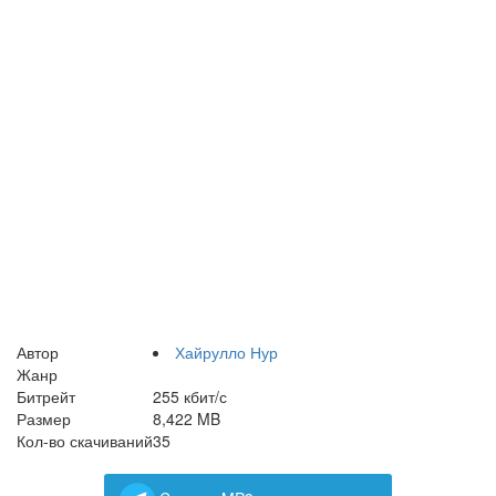
Автор
Хайрулло Нур
Жанр
Битрейт
255 кбит/с
Размер
8,422 MB
Кол-во скачиваний
35