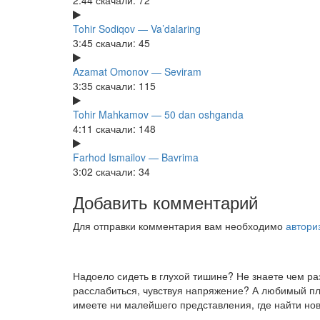
2:44
скачали: 72
Tohir Sodiqov — Va’dalaring
3:45
скачали: 45
Azamat Omonov — Seviram
3:35
скачали: 115
Tohir Mahkamov — 50 dan oshganda
4:11
скачали: 148
Farhod Ismailov — Bavrima
3:02
скачали: 34
Добавить комментарий
Для отправки комментария вам необходимо
автори
Надоело сидеть в глухой тишине? Не знаете чем р
расслабиться, чувствуя напряжение? А любимый пле
имеете ни малейшего представления, где найти нов