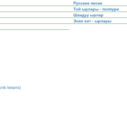
Русские песни
Той ырлары - поппури
Шандуу ырлар
Эски хит - ырлары
rib kelamiz