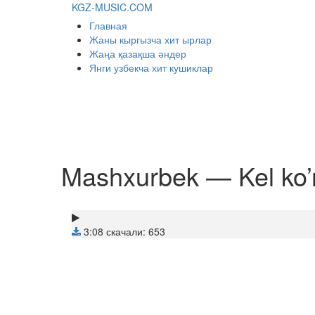
KGZ-MUSIC.COM
Главная
Жаны кыргызча хит ырлар
Жаңа қазақша әндер
Янги узбекча хит кушиклар
Mashxurbek — Kel ko’
3:08
скачали: 653