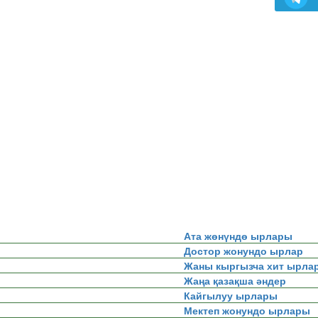
Ата жөнүндө ырлары
Достор жонундо ырлар
Жаны кыргызча хит ырла
Жаңа қазақша әндер
Кайгылуу ырлары
Мектеп жонундо ырлары