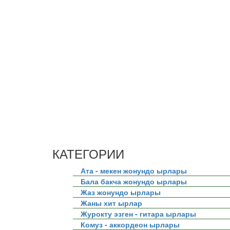
КАТЕГОРИИ
Ата - мекен жонундо ырлары
Бала бакча жонундо ырлары
Жаз жонундо ырлары
Жаны хит ырлар
Журокту эзген - гитара ырлары
Комуз - аккордеон ырлары