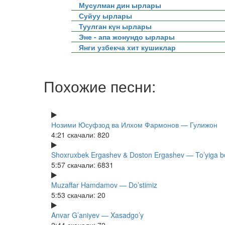
Мусулман дин ырлары
Суйуу ырлары
Туулган күн ырлары
Эне - апа жонундо ырлары
Янги узбекча хит кушиклар
Похожие песни:
Нозими Юсуфзод ва Илхом Фармонов — Гулижон
4:21
скачали: 820
Shoxruxbek Ergashev & Doston Ergashev — To’yiga bo
5:57
скачали: 6831
Muzaffar Hamdamov — Do’stimiz
5:53
скачали: 20
Anvar G’aniyev — Xasadgo’y