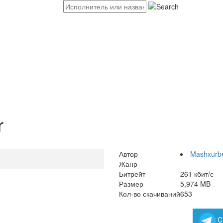
r
Автор
Mashxurb
Жанр
Битрейт
261 кбит/с
Размер
5,974 MB
Кол-во скачиваний
653
C