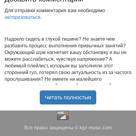
Для отправки комментария вам необходимо
авторизоваться
.
Надоело сидеть в глухой тишине? Не знаете чем
разбавить процесс выполнения привычных занятий?
Окружающий шум нагнетает вашу обстановку и вы не
можете расслабиться, чувствуя напряжение? А
любимый плейлист, которым вы заполняли этот
сторонний гул, потерял свою актуальность из за частого
прослушивания? Не имеете ни малейшего
представления, где найти новый качественный контент
на замену старому? В таком случае вы обратились по
Читать полностью
нужному адресу!
Музыкальный портал KGZ Music
с большой
радостью приветствует своих старых и новых
слушателей! Специально для вас мы заготовили
Все права защищены © kgz-music.com
чудесную подборку самых лучших песен всех времён
во всех жанровых стилистиках. Огромное количество