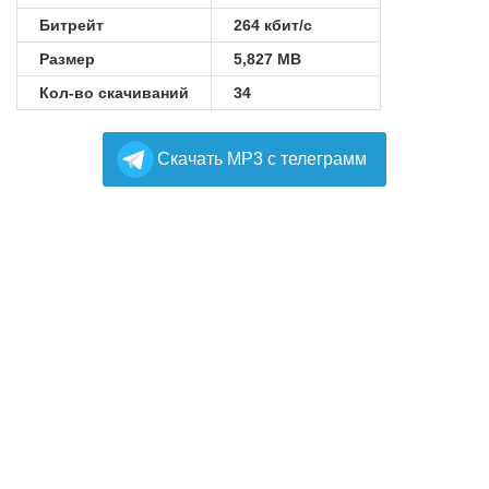
Битрейт
264 кбит/с
Размер
5,827 MB
Кол-во скачиваний
34
Cкачать MP3 с телеграмм