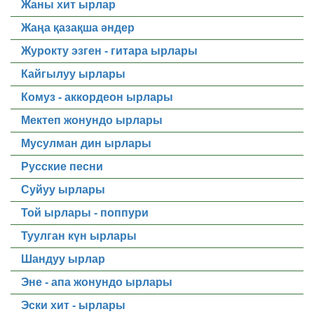
Жаны хит ырлар
Жаңа қазақша әндер
Журокту эзген - гитара ырлары
Кайгылуу ырлары
Комуз - аккордеон ырлары
Мектеп жонундо ырлары
Мусулман дин ырлары
Русские песни
Суйуу ырлары
Той ырлары - поппури
Туулган күн ырлары
Шандуу ырлар
Эне - апа жонундо ырлары
Эски хит - ырлары