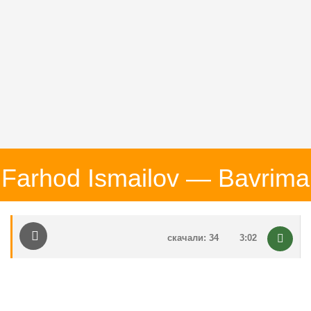
Farhod Ismailov — Bavrima
скачали: 34
3:02