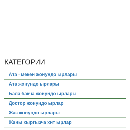
КАТЕГОРИИ
Ата - мекен жонундо ырлары
Ата жөнүндө ырлары
Бала бакча жонундо ырлары
Достор жонундо ырлар
Жаз жонундо ырлары
Жаны кыргызча хит ырлар