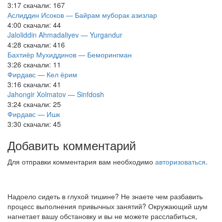
3:17
скачали: 167
Аслиддин Исоков — Байрам муборак азизлар
4:00
скачали: 44
Jaloliddin Ahmadaliyev — Yurgandur
4:28
скачали: 416
Бахтиёр Мухиддинов — Беморингман
3:26
скачали: 11
Фирдавс — Кел ёрим
3:16
скачали: 41
Jahongir Xolmatov — Sinfdosh
3:24
скачали: 25
Фирдавс — Ишк
3:30
скачали: 45
Добавить комментарий
Для отправки комментария вам необходимо
авторизоваться
.
Надоело сидеть в глухой тишине? Не знаете чем разбавить
процесс выполнения привычных занятий? Окружающий шум
нагнетает вашу обстановку и вы не можете расслабиться,