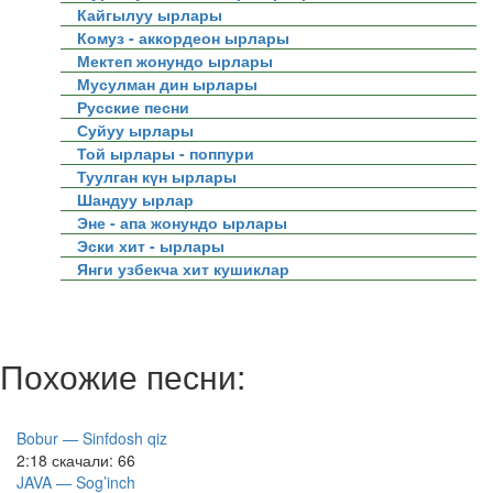
Кайгылуу ырлары
Комуз - аккордеон ырлары
Мектеп жонундо ырлары
Мусулман дин ырлары
Русские песни
Суйуу ырлары
Той ырлары - поппури
Туулган күн ырлары
Шандуу ырлар
Эне - апа жонундо ырлары
Эски хит - ырлары
Янги узбекча хит кушиклар
Похожие песни:
Bobur — Sinfdosh qiz
2:18
скачали: 66
JAVA — Sog’inch