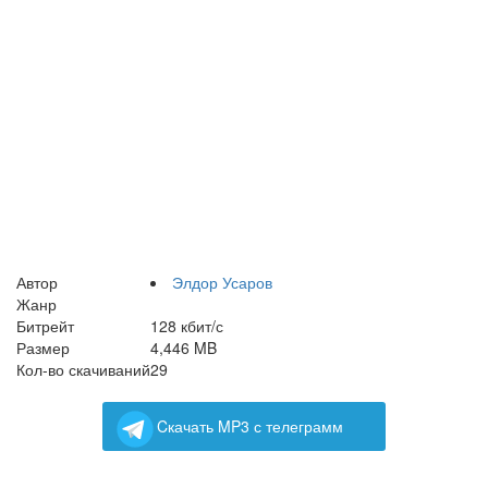
Автор
Элдор Усаров
Жанр
Битрейт
128 кбит/с
Размер
4,446 MB
Кол-во скачиваний
29
Cкачать MP3 с телеграмм