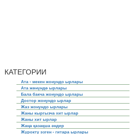
КАТЕГОРИИ
Ата - мекен жонундо ырлары
Ата жөнүндө ырлары
Бала бакча жонундо ырлары
Достор жонундо ырлар
Жаз жонундо ырлары
Жаны кыргызча хит ырлар
Жаны хит ырлар
Жаңа қазақша әндер
Журокту эзген - гитара ырлары