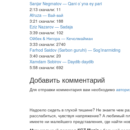
Sanjar Negmatov — Qani o`yna ey pari
2:13
скачали: 11
Afruza — Вай-вай
3:21
скачали: 188
Eziz Nazarov — Sadaja
3:39
скачали: 102
Ойбек & Нигора — Кечолмайман
3:33
скачали: 2740
Farhod Saidov (Sarbon guruhi) — Sog’inarmiding
3:40
скачали: 20
Xamdam Sobirov — Daydib daydib
5:58
скачали: 692
Добавить комментарий
Для отправки комментария вам необходимо
автори
Надоело сидеть в глухой тишине? Не знаете чем р
расслабиться, чувствуя напряжение? А любимый пле
имеете ни малейшего представления, где найти нов