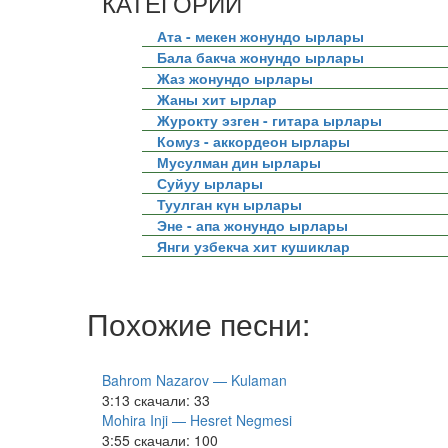
КАТЕГОРИИ
Ата - мекен жонундо ырлары
Бала бакча жонундо ырлары
Жаз жонундо ырлары
Жаны хит ырлар
Журокту эзген - гитара ырлары
Комуз - аккордеон ырлары
Мусулман дин ырлары
Суйуу ырлары
Туулган күн ырлары
Эне - апа жонундо ырлары
Янги узбекча хит кушиклар
Похожие песни:
Bahrom Nazarov — Kulaman
3:13
скачали: 33
Mohira Inji — Hesret Negmesi
3:55
скачали: 100