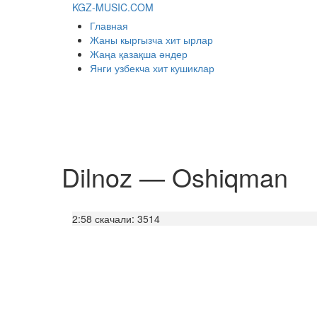
KGZ-MUSIC.COM
Главная
Жаны кыргызча хит ырлар
Жаңа қазақша әндер
Янги узбекча хит кушиклар
Dilnoz — Oshiqman
2:58
скачали: 3514