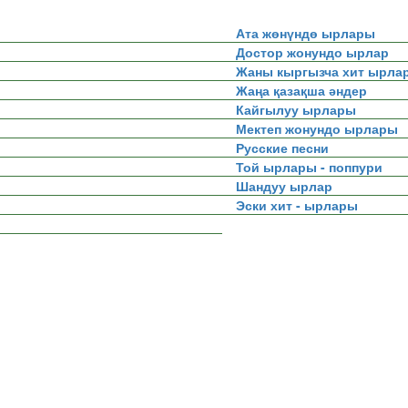
Ата жөнүндө ырлары
Достор жонундо ырлар
Жаны кыргызча хит ырла
Жаңа қазақша әндер
Кайгылуу ырлары
Мектеп жонундо ырлары
Русские песни
Той ырлары - поппури
Шандуу ырлар
Эски хит - ырлары