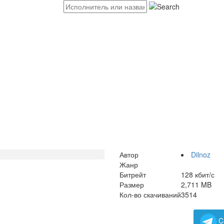
Автор
Dilnoz
Жанр
Битрейт
128 кбит/с
Размер
2,711 MB
Кол-во скачиваний
3514
C