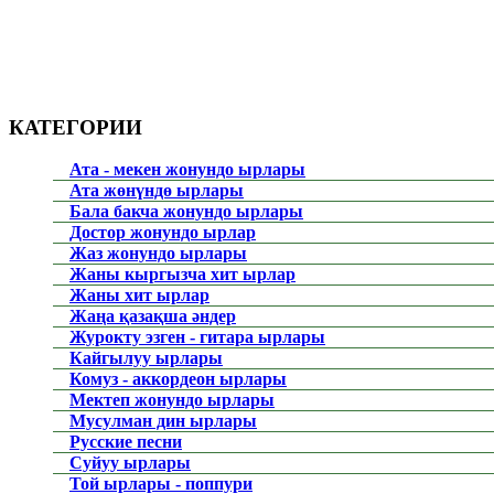
КАТЕГОРИИ
Ата - мекен жонундо ырлары
Ата жөнүндө ырлары
Бала бакча жонундо ырлары
Достор жонундо ырлар
Жаз жонундо ырлары
Жаны кыргызча хит ырлар
Жаны хит ырлар
Жаңа қазақша әндер
Журокту эзген - гитара ырлары
Кайгылуу ырлары
Комуз - аккордеон ырлары
Мектеп жонундо ырлары
Мусулман дин ырлары
Русские песни
Суйуу ырлары
Той ырлары - поппури