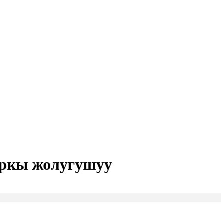
ркы жолугушуу