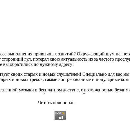
оцесс выполнения привычных занятий? Окружающий шум нагнетае
сторонний гул, потерял свою актуальность из за частого просл
ае вы обратились по нужному адресу!
твует своих старых и новых слушателей! Специально для вас мы
старых и новых треков, самые востребованные и популярные ко
твенной музыки в бесплатном доступе, с возможностью безлим
опулярные треки
любимых исполнителей, и актуальные, всеми 
Читать полностью
ьный ассортимент на любой вкус, и все это только на платфор
 различных музыкальных направлениях.
щательно подобранному контенту, и предлагаем вам возможност
качиванию абсолютно
бесплатно и без регистрации
. Музыкальны