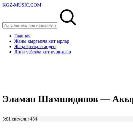
KGZ-MUSIC.COM
Главная
Жаны кыргызча хит ырлар
Жаңа қазақша әндер
Янги узбекча хит кушиклар
Эламан Шамшидинов — Акы
3:01
скачали: 434