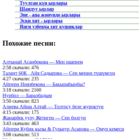
Туулган күн ырлары
Шандуу ырлар
Эне - апа жонундо ырлары
Эски хит - ырлары
Янги узбекча хит кушиклар
Похожие песни:
Алтынай Асанбекова — Мен ишенем
2:58
скачали: 476
Талант 60К , Айя Садырова — Сен менин түшүмсүң
4:27
скачали: 235
Айпери Ниязбекова — Бакырайынбы?
3:18
скачали: 2160
Нурбол — Баралбадым
3:50
скачали: 823
Алиева Айша Алтай — Толтосу беле журоктун
4:15
скачали: 175
Жанарбек уулу Жетиген — Сен болгун
3:43
скачали: 463
Айпери Кубик кызы & Гульнур Асанова — Омур кемеси
3:08
скачали: 513