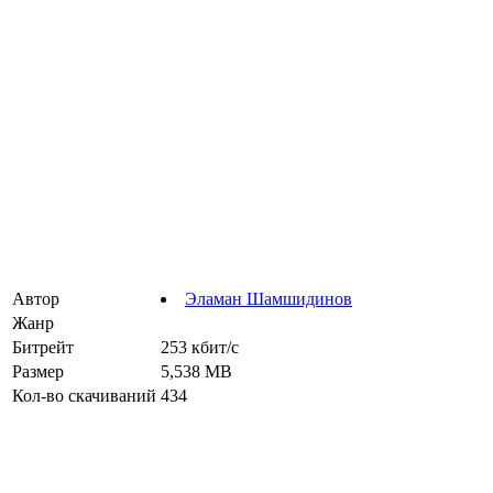
Автор
Эламан Шамшидинов
Жанр
Битрейт
253 кбит/с
Размер
5,538 MB
Кол-во скачиваний
434