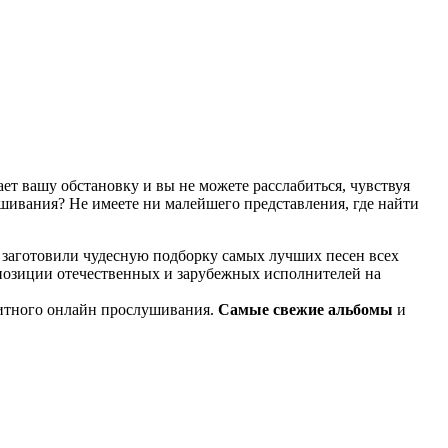
т вашу обстановку и вы не можете расслабиться, чувствуя
ушивания? Не имеете ни малейшего представления, где найти
 заготовили чудесную подборку самых лучших песен всех
мпозиции отечественных и зарубежных исполнителей на
итного онлайн прослушивания.
Самые свежие альбомы
и
известные композиции старых времен.
ме KGZ Music. Наша команда с большой ответственностью
ь предварительного прослушивания перед загрузкой. Мы также
й портал KGZ Music внимательно следит за качественным