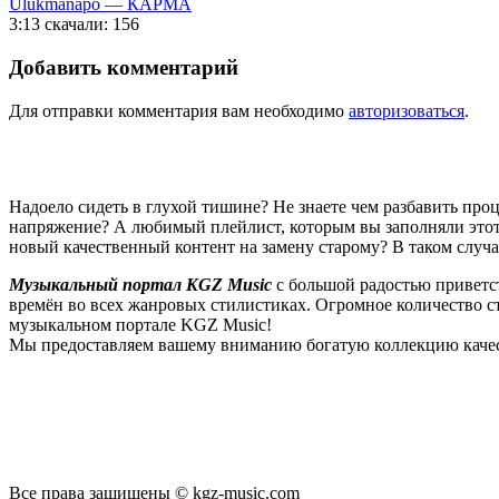
Ulukmanapo — КАРМА
3:13
скачали: 156
Добавить комментарий
Для отправки комментария вам необходимо
авторизоваться
.
Надоело сидеть в глухой тишине? Не знаете чем разбавить пр
напряжение? А любимый плейлист, которым вы заполняли этот 
новый качественный контент на замену старому? В таком случ
Музыкальный портал KGZ Music
с большой радостью приветс
времён во всех жанровых стилистиках. Огромное количество 
музыкальном портале KGZ Music!
Мы предоставляем вашему вниманию богатую коллекцию качес
новые релизы этого года, хиты уходящих и нынешних годов,
п
Регулярные обновления, постоянные новинки, большой музыкал
подходит к созданию подборок, отбирая
самые лучшие песни
в
Мы предоставляем вам бесплатный доступ к первоклассному, т
предоставляем вам неограниченный доступ к безлимитному с
Все права защищены © kgz-music.com