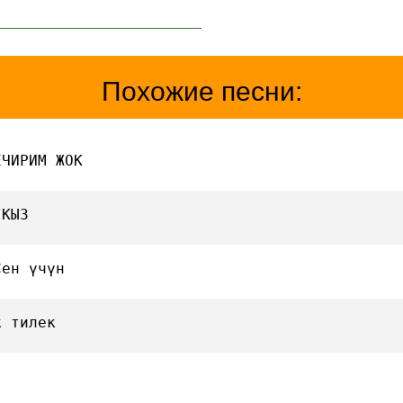
Похожие песни:
ЕЧИРИМ ЖОК
 КЫЗ
Сен үчүн
к тилек