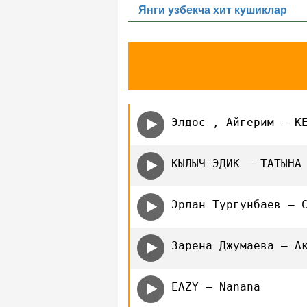
Янги узбекча хит кушиклар
Элдос , Айгерим — К
КЫЛЫЧ ЭДИК — ТАТЫНА
Эрлан Тургунбаев — 
Зарена Джумаева — А
EAZY — Nanana