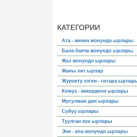
КАТЕГОРИИ
Ата - мекен жонундо ырлары
Бала бакча жонундо ырлары
Жаз жонундо ырлары
Жаны хит ырлар
Журокту эзген - гитара ырлар
Комуз - аккордеон ырлары
Мусулман дин ырлары
Суйуу ырлары
Туулган күн ырлары
Эне - апа жонундо ырлары