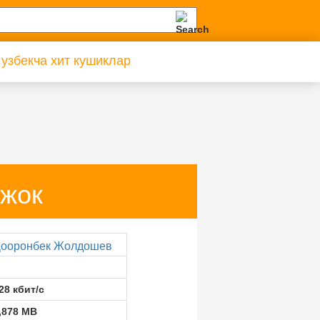
 узбекча хит кушиклар
жок
ооронбек Жолдошев
28 кбит/с
,878 MB