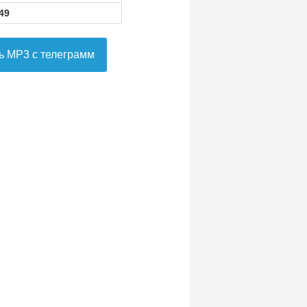
49
ь MP3 с телеграмм