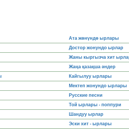
Ата жөнүндө ырлары
Достор жонундо ырлар
Жаны кыргызча хит ырла
Жаңа қазақша әндер
ы
Кайгылуу ырлары
Мектеп жонундо ырлары
Русские песни
Той ырлары - поппури
Шандуу ырлар
Эски хит - ырлары