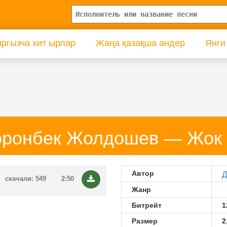
ргызча хит ырлар
Жаңа қазақша әндер
Янги
оронбек Жолдошев — Жок 
Автор
Д
скачали: 549
2:50
Жанр
Битрейт
1
Размер
2