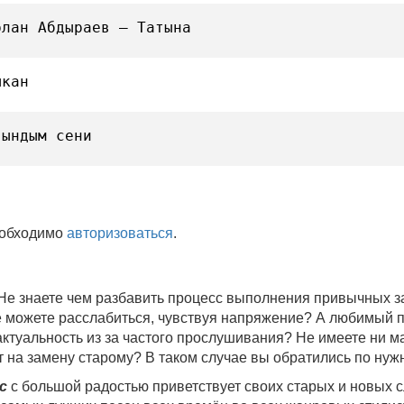
рлан Абдыраев — Татына
ыкан
гындым сени
еобходимо
авторизоваться
.
 Не знаете чем разбавить процесс выполнения привычных
не можете расслабиться, чувствуя напряжение? А любимый 
 актуальность из за частого прослушивания? Не имеете ни 
 на замену старому? В таком случае вы обратились по нуж
c
с большой радостью приветствует своих старых и новых 