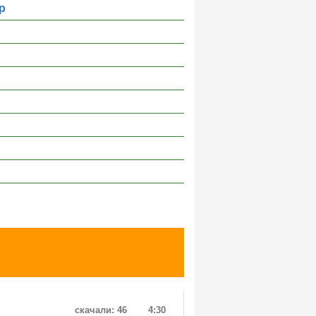
р
скачали: 46
4:30