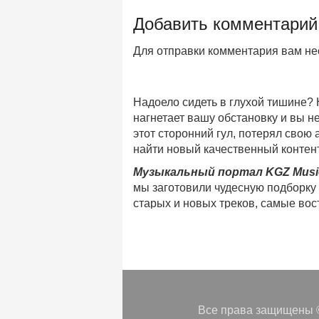
Добавить комментарий
Для отправки комментария вам н
Надоело сидеть в глухой тишине?
нагнетает вашу обстановку и вы 
этот сторонний гул, потерял свою
найти новый качественный контент
Музыкальный портал KGZ Musi
мы заготовили чудесную подборку
старых и новых треков, самые во
музыкальном портале KGZ Music!
Мы предоставляем вашему внимани
безлимитного онлайн прослушива
популярные треки
любимых испол
Регулярные обновления, постоянны
платформе KGZ Music. Наша коман
Все права защищены ©