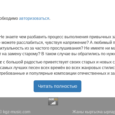
еобходимо
авторизоваться
.
 Не знаете чем разбавить процесс выполнения привычных
не можете расслабиться, чувствуя напряжение? А любимый 
 актуальность из за частого прослушивания? Не имеете ни 
 на замену старому? В таком случае вы обратились по нуж
c
с большой радостью приветствует своих старых и новых 
 самых лучших песен всех времён во всех жанровых стилис
стребованные и популярные композиции отечественных и з
ю богатую коллекцию качественной музыки в бесплатном 
Читать полностью
ния.
Самые свежие альбомы
и новые релизы этого года, 
нителей, и актуальные, всеми известные композиции стар
е новинки, большой музыкальный ассортимент на любой вку
да с большой ответственностью подходит к созданию подб
 kgz-music.com
Жаны кыргызча ырлар