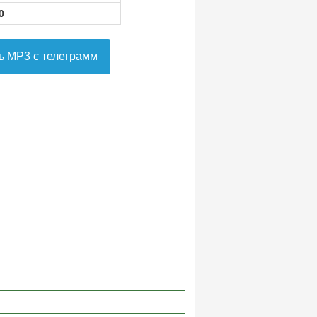
0
ь MP3 с телеграмм