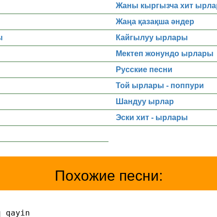
Жаны кыргызча хит ырла
Жаңа қазақша әндер
ы
Кайгылуу ырлары
Мектеп жонундо ырлары
Русские песни
Той ырлары - поппури
Шандуу ырлар
Эски хит - ырлары
Похожие песни:
q qayin