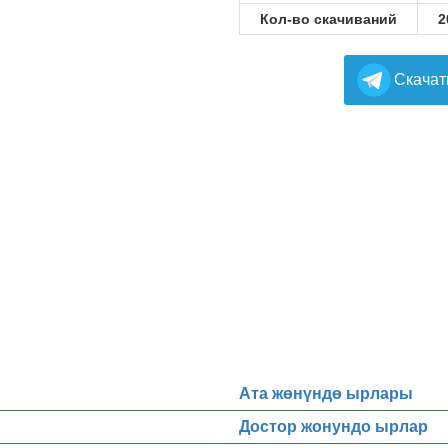
Кол-во скачиваний
2
Cкачат
Ата жөнүндө ырлары
Достор жонундо ырлар