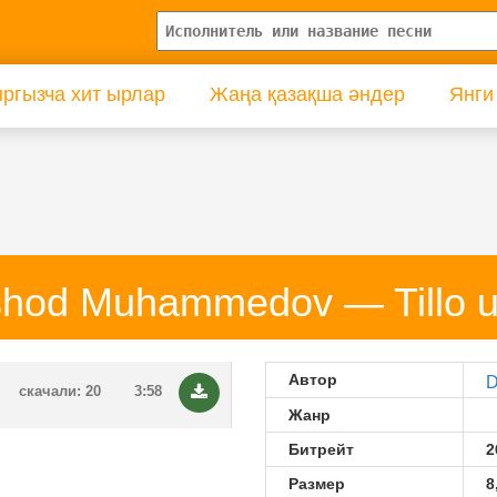
ргызча хит ырлар
Жаңа қазақша әндер
Янги
shod Muhammedov — Tillo 
Автор
D
скачали: 20
3:58
Жанр
Битрейт
2
Размер
8