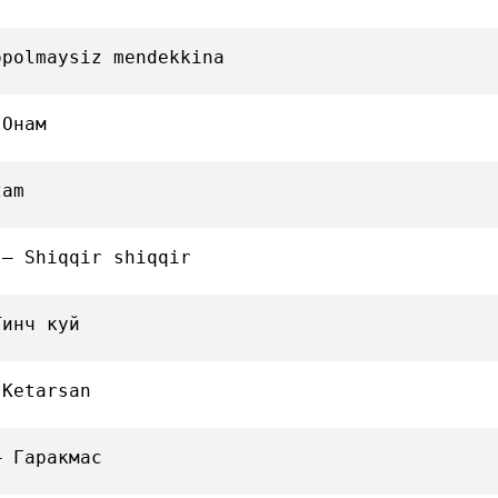
opolmaysiz mendekkina
 Онам
zam
 — Shiqqir shiqqir
Тинч куй
 Ketarsan
— Гаракмас