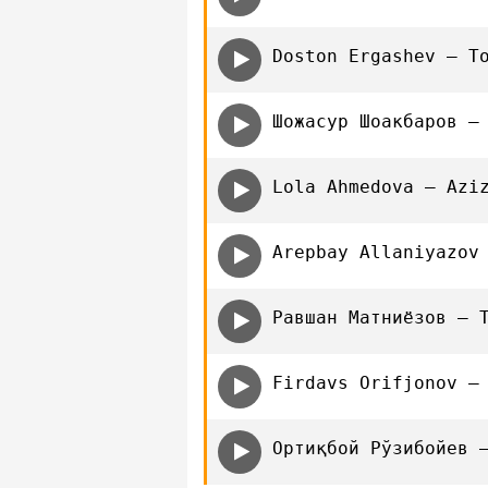
Doston Ergashev — T
Шожасур Шоакбаров —
Lola Ahmedova — Azi
Arepbay Allaniyazov
Равшан Матниёзов — 
Firdavs Orifjonov —
Ортиқбой Рўзибойев 