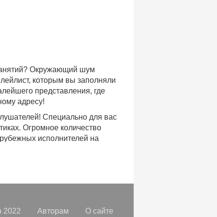
 занятий? Окружающий шум
плейлист, которым вы заполняли
малейшего представления, где
ному адресу!
слушателей! Специально для вас
тиках. Огромное количество
арубежных исполнителей на
доступе, с возможностью
хиты уходящих и нынешних годов,
ых времен.
с, и все это только на
орок, отбирая
самые лучшие
 2022
Авторам
О сайте