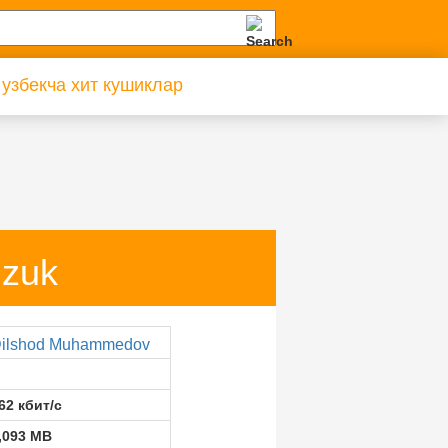
 узбекча хит кушиклар
uzuk
ilshod Muhammedov
62 кбит/с
,093 MB