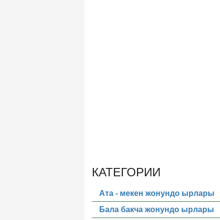
КАТЕГОРИИ
Ата - мекен жонундо ырлары
Бала бакча жонундо ырлары