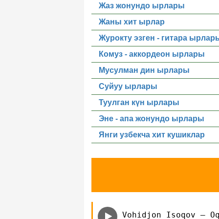
Жаз жонундо ырлары
Жаны хит ырлар
Журокту эзген - гитара ырлар
Комуз - аккордеон ырлары
Мусулман дин ырлары
Суйуу ырлары
Туулган күн ырлары
Эне - апа жонундо ырлары
Янги узбекча хит кушиклар
Vohidjon Isoqov — O