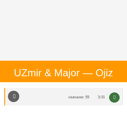
UZmir & Major — Ojiz
скачали: 55
3:31