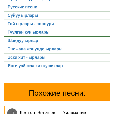
Русские песни
Суйуу ырлары
Той ырлары - поппури
Туулган күн ырлары
Шандуу ырлар
Эне - апа жонундо ырлары
Эски хит - ырлары
Янги узбекча хит кушиклар
Похожие песни:
Достон Эргашев — Уйламадим