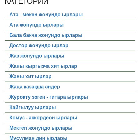
КАТЕГОРИИ
Ата - мекен жонундо ырлары
Ата жөнүндө ырлары
Бала бакча жонундо ырлары
Достор жонундо ырлар
Жаз жонундо ырлары
Жаны кыргызча хит ырлар
Жаны хит ырлар
Жаңа қазақша әндер
Журокту эзген - гитара ырлары
Кайгылуу ырлары
Комуз - аккордеон ырлары
Мектеп жонундо ырлары
Мусулман дин ырлары