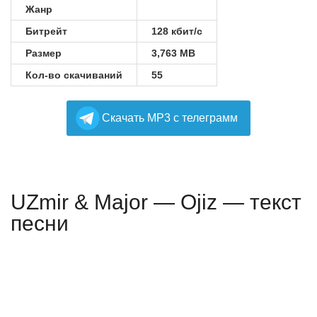
Жанр
Битрейт
128 кбит/с
Размер
3,763 MB
Кол-во скачиваний
55
Cкачать MP3 с телеграмм
UZmir & Major — Ojiz — текст
песни