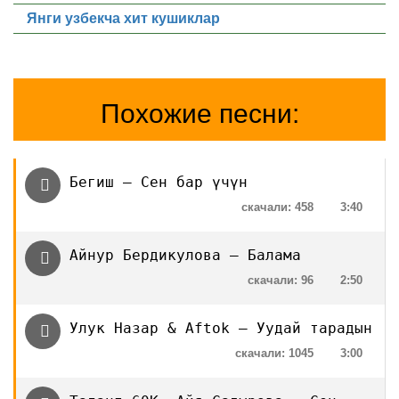
Янги узбекча хит кушиклар
Похожие песни:
Бегиш — Сен бар үчүн
скачали: 458
3:40
Айнур Бердикулова — Балама
скачали: 96
2:50
Улук Назар & Aftok — Уудай тарадын
скачали: 1045
3:00