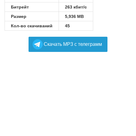
Битрейт
263 кбит/с
Размер
5,936 MB
Кол-во скачиваний
45
Cкачать MP3 с телеграмм