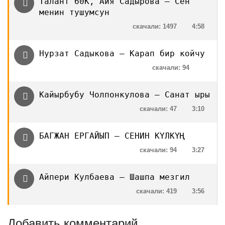
Талант 60К, Айя Садырова — Сен
менин тушумсун
скачали: 1497
4:58
Нурзат Садыкова — Карап бир койчу
скачали: 94
Кайырбубу Чолпонкулова — Санат ыры
скачали: 47
3:10
БАГЖАН ЕРГАЙЫП — СЕНИН КҮЛКҮҢ
скачали: 94
3:27
Айпери Кулбаева — Шашпа мезгил
скачали: 419
3:56
Добавить комментарий