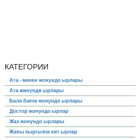
КАТЕГОРИИ
Ата - мекен жонундо ырлары
Ата жөнүндө ырлары
Бала бакча жонундо ырлары
Достор жонундо ырлар
Жаз жонундо ырлары
Жаны кыргызча хит ырлар