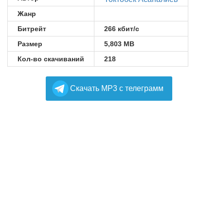
Жанр
Битрейт
266 кбит/с
Размер
5,803 MB
Кол-во скачиваний
218
Cкачать MP3 с телеграмм