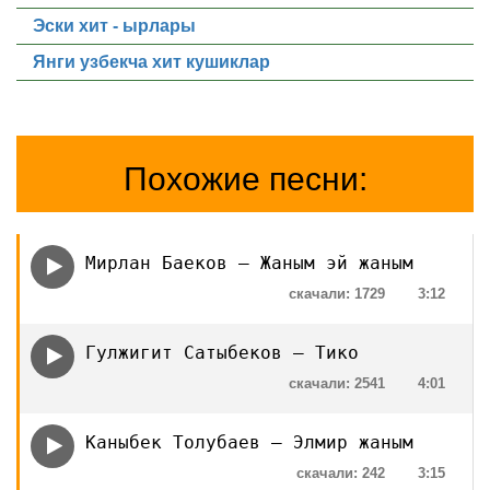
Эски хит - ырлары
Янги узбекча хит кушиклар
Похожие песни:
Мирлан Баеков — Жаным эй жаным
скачали: 1729
3:12
Гулжигит Сатыбеков — Тико
скачали: 2541
4:01
Каныбек Толубаев — Элмир жаным
скачали: 242
3:15