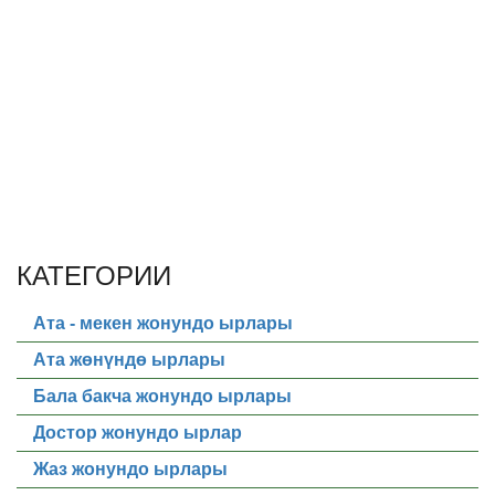
КАТЕГОРИИ
Ата - мекен жонундо ырлары
Ата жөнүндө ырлары
Бала бакча жонундо ырлары
Достор жонундо ырлар
Жаз жонундо ырлары