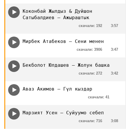
Коконбай Жылдыз & Дyйшон
Сатыбалдиев — Ажыраштык
скачали: 192
3:57
Мирбек Атабеков — Сени менен
скачали: 3906
3:47
Бекболот Юлдашев — Жолун башка
скачали: 272
3:42
Аваз Акимов — Гүл кыздар
скачали: 41
Марзият Усен — Суйуумо себеп
скачали: 716
3:08