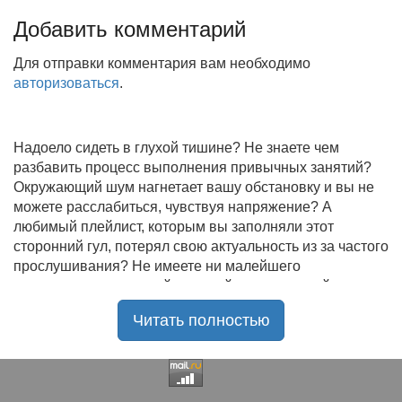
Добавить комментарий
Для отправки комментария вам необходимо
авторизоваться
.
Надоело сидеть в глухой тишине? Не знаете чем
разбавить процесс выполнения привычных занятий?
Окружающий шум нагнетает вашу обстановку и вы не
можете расслабиться, чувствуя напряжение? А
любимый плейлист, которым вы заполняли этот
сторонний гул, потерял свою актуальность из за частого
прослушивания? Не имеете ни малейшего
представления, где найти новый качественный контент
на замену старому? В таком случае вы обратились по
Читать полностью
нужному адресу!
Музыкальный портал KGZ Music
с большой
радостью приветствует своих старых и новых
слушателей! Специально для вас мы заготовили