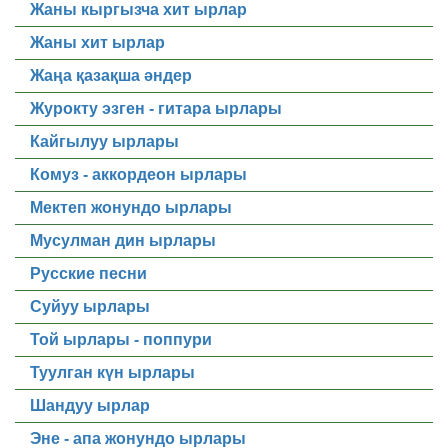
Жаны кыргызча хит ырлар
Жаны хит ырлар
Жаңа қазақша әндер
Журокту эзген - гитара ырлары
Кайгылуу ырлары
Комуз - аккордеон ырлары
Мектеп жонундо ырлары
Мусулман дин ырлары
Русские песни
Суйуу ырлары
Той ырлары - поппури
Туулган күн ырлары
Шандуу ырлар
Эне - апа жонундо ырлары