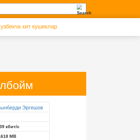
 узбекча хит кушиклар
олбойм
ынберди Эргешов
39 кбит/с
,618 MB