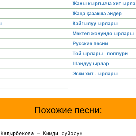
Жаны кыргызча хит ырла
Жаңа қазақша әндер
ы
Кайгылуу ырлары
Мектеп жонундо ырлары
Русские песни
Той ырлары - поппури
Шандуу ырлар
Эски хит - ырлары
Похожие песни:
 Кадырбекова — Кимди суйосун