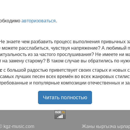
еобходимо
авторизоваться
.
 Не знаете чем разбавить процесс выполнения привычных
не можете расслабиться, чувствуя напряжение? А любимый 
 актуальность из за частого прослушивания? Не имеете ни 
 на замену старому? В таком случае вы обратились по нуж
c
с большой радостью приветствует своих старых и новых 
 самых лучших песен всех времён во всех жанровых стилис
стребованные и популярные композиции отечественных и з
ю богатую коллекцию качественной музыки в бесплатном 
Читать полностью
ния.
Самые свежие альбомы
и новые релизы этого года, 
нителей, и актуальные, всеми известные композиции стар
е новинки, большой музыкальный ассортимент на любой вку
да с большой ответственностью подходит к созданию подб
 kgz-music.com
Жаны кыргызча ырлар