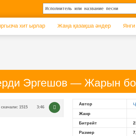
ргызча хит ырлар
Жаңа қазақша әндер
Янги
рди Эргешов — Жарын б
Автор
Ч
скачали: 1515
3:46
Жанр
Битрейт
2
Размер
7