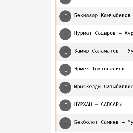
Бекназар Камчыбеков
Нурмат Садыров — Жү
Замир Саламатов — У
Эрмек Токтоналиев —
Ырыскелди Сатыбалди
НУРХАН — САПСАРЫ
Бекболот Самиев — М