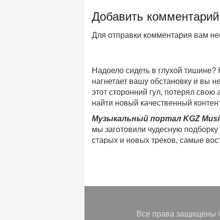
Добавить комментарий
Для отправки комментария вам н
Надоело сидеть в глухой тишине?
нагнетает вашу обстановку и вы 
этот сторонний гул, потерял свою
найти новый качественный контент
Музыкальный портал KGZ Musi
мы заготовили чудесную подборку
старых и новых треков, самые во
музыкальном портале KGZ Music!
Мы предоставляем вашему внимани
безлимитного онлайн прослушива
популярные треки
любимых испол
Регулярные обновления, постоянны
платформе KGZ Music. Наша коман
Все права защищены ©