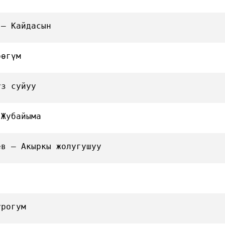
 — Кайдасын
рөгүм
уз суйуу
 Жубайыма
ев — Акыркы жолугушуу
урогум