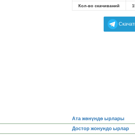
Кол-во скачиваний
1
Cкачат
Ата жөнүндө ырлары
Достор жонундо ырлар