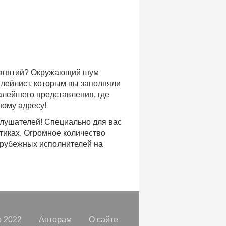
 занятий? Окружающий шум
плейлист, которым вы заполняли
малейшего представления, где
ному адресу!
слушателей! Специально для вас
тиках. Огромное количество
арубежных исполнителей на
доступе, с возможностью
хиты уходящих и нынешних годов,
ых времен.
с, и все это только на
орок, отбирая
самые лучшие
 2022
Авторам
О сайте