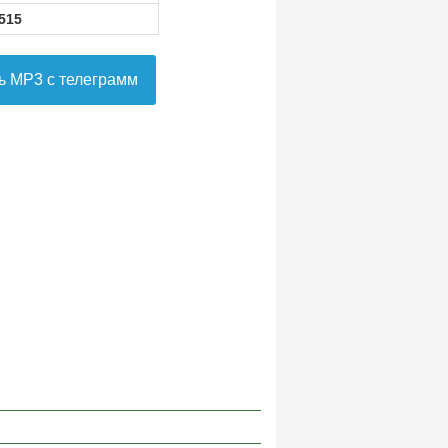
515
ь MP3 с телеграмм