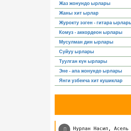
Жаз жонундо ырлары
Жаны хит ырлар
Журокту эзген - гитара ырлар
Комуз - аккордеон ырлары
Мусулман дин ырлары
Суйуу ырлары
Туулган күн ырлары
Эне - апа жонундо ырлары
Янги узбекча хит кушиклар
Нурлан Насип, Асель