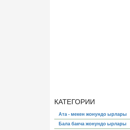
КАТЕГОРИИ
Ата - мекен жонундо ырлары
Бала бакча жонундо ырлары