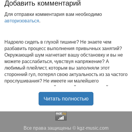
Добавить комментарий
Для отправки комментария вам необходимо
авторизоваться
.
Надоело сидеть в глухой тишине? Не знаете чем
разбавить процесс выполнения привычных занятий?
Окружающий шум нагнетает вашу обстановку и вы не
можете расслабиться, чувствуя напряжение? А
любимый плейлист, которым вы заполняли этот
сторонний гул, потерял свою актуальность из за частого
прослушивания? Не имеете ни малейшего
представления, где найти новый качественный контент
на замену старому? В таком случае вы обратились по
Читать полностью
нужному адресу!
Музыкальный портал KGZ Music
с большой
радостью приветствует своих старых и новых
слушателей! Специально для вас мы заготовили
Все права защищены © kgz-music.com
чудесную подборку самых лучших песен всех времён