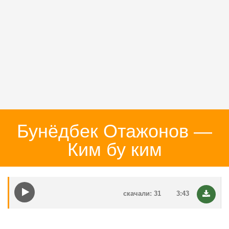
Бунёдбек Отажонов —
Ким бу ким
скачали: 31
3:43