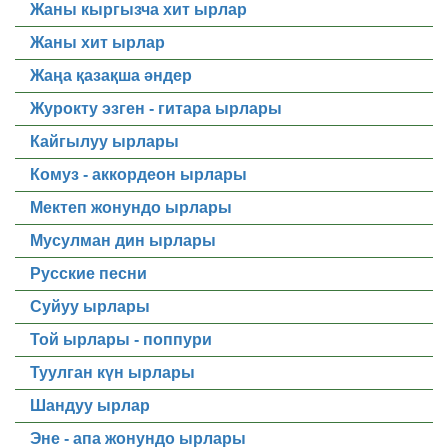
Жаны кыргызча хит ырлар
Жаны хит ырлар
Жаңа қазақша әндер
Журокту эзген - гитара ырлары
Кайгылуу ырлары
Комуз - аккордеон ырлары
Мектеп жонундо ырлары
Мусулман дин ырлары
Русские песни
Суйуу ырлары
Той ырлары - поппури
Туулган күн ырлары
Шандуу ырлар
Эне - апа жонундо ырлары