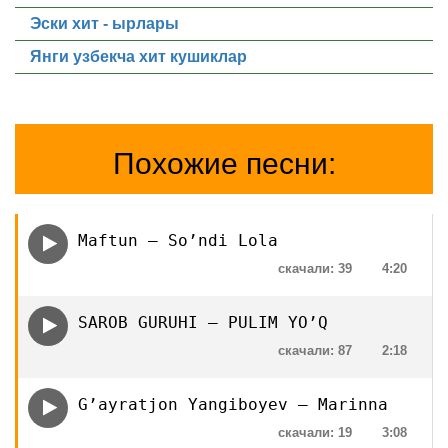
Эски хит - ырлары
Янги узбекча хит кушиклар
Похожие песни:
Maftun — So’ndi Lola
скачали: 39
4:20
SAROB GURUHI — PULIM YO’Q
скачали: 87
2:18
G’ayratjon Yangiboyev — Marinna
скачали: 19
3:08