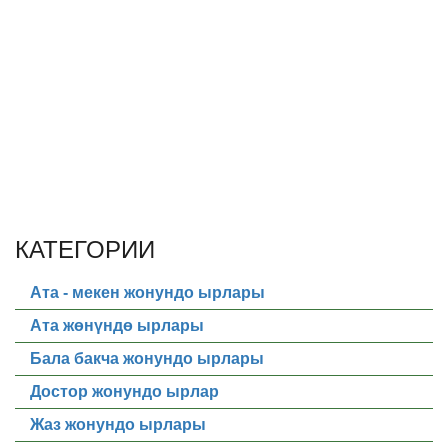
КАТЕГОРИИ
Ата - мекен жонундо ырлары
Ата жөнүндө ырлары
Бала бакча жонундо ырлары
Достор жонундо ырлар
Жаз жонундо ырлары