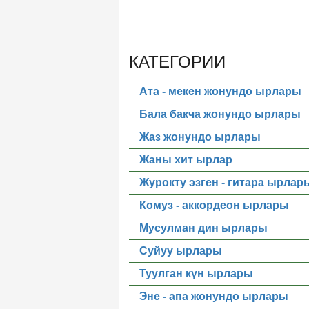
КАТЕГОРИИ
Ата - мекен жонундо ырлары
Бала бакча жонундо ырлары
Жаз жонундо ырлары
Жаны хит ырлар
Журокту эзген - гитара ырлар
Комуз - аккордеон ырлары
Мусулман дин ырлары
Суйуу ырлары
Туулган күн ырлары
Эне - апа жонундо ырлары