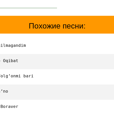
Похожие песни:
Bilmagandim
— Oqibat
Yolg’onmi bari
a’no
 Boraver