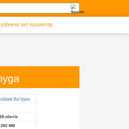
 узбекча хит кушиклар
oyga
silbek Bo’riyev
28 кбит/с
,392 MB