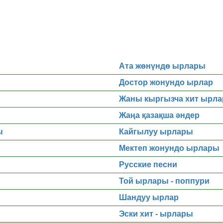
Ата жөнүндө ырлары
Достор жонундо ырлар
Жаны кыргызча хит ырла
Жаңа қазақша әндер
ы
Кайгылуу ырлары
Мектеп жонундо ырлары
Русские песни
Той ырлары - поппури
Шандуу ырлар
Эски хит - ырлары