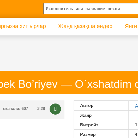
ргызча хит ырлар
Жаңа қазақша әндер
Янги
lbek Bo’riyev — O`xshatdim 
Автор
A
скачали: 607
3:28
Жанр
Битрейт
1
Размер
4