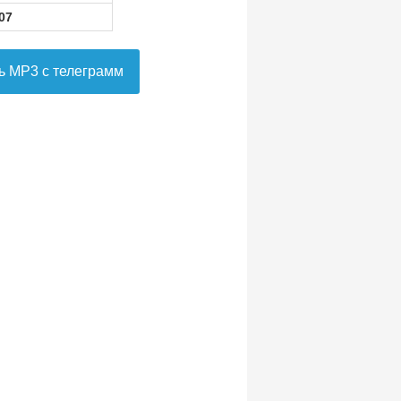
07
ь MP3 с телеграмм