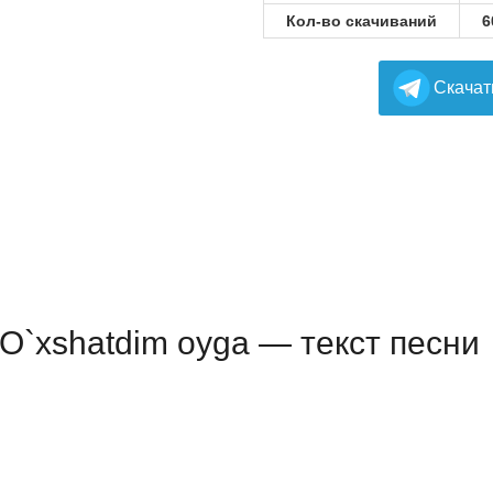
Кол-во скачиваний
6
Cкачат
— O`xshatdim oyga — текст песни