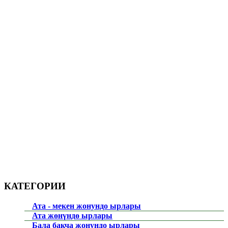
КАТЕГОРИИ
Ата - мекен жонундо ырлары
Ата жөнүндө ырлары
Бала бакча жонундо ырлары