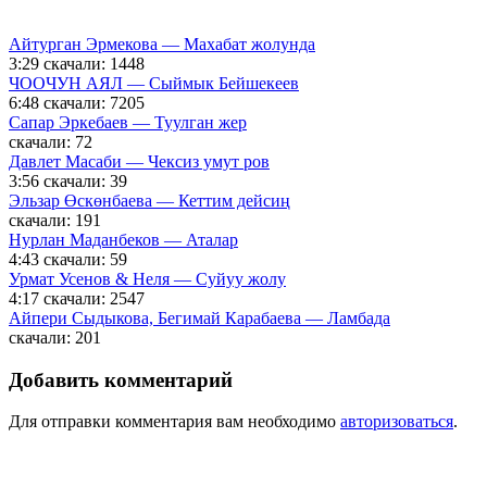
Айтурган Эрмекова — Махабат жолунда
3:29
скачали: 1448
ЧООЧУН АЯЛ — Сыймык Бейшекеев
6:48
скачали: 7205
Сапар Эркебаев — Туулган жер
скачали: 72
Давлет Масаби — Чексиз умут ров
3:56
скачали: 39
Эльзар Өскөнбаева — Кеттим дейсиң
скачали: 191
Нурлан Маданбеков — Аталар
4:43
скачали: 59
Урмат Усенов & Неля — Суйуу жолу
4:17
скачали: 2547
Айпери Сыдыкова, Бегимай Карабаева — Ламбада
скачали: 201
Добавить комментарий
Для отправки комментария вам необходимо
авторизоваться
.