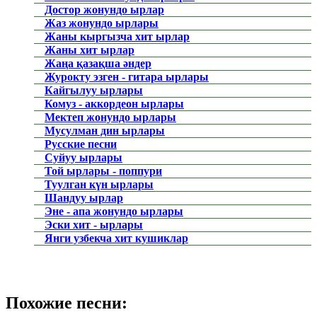
Достор жонундо ырлар
Жаз жонундо ырлары
Жаны кыргызча хит ырлар
Жаны хит ырлар
Жаңа қазақша әндер
Журокту эзген - гитара ырлары
Кайгылуу ырлары
Комуз - аккордеон ырлары
Мектеп жонундо ырлары
Мусулман дин ырлары
Русские песни
Суйуу ырлары
Той ырлары - поппури
Туулган күн ырлары
Шандуу ырлар
Эне - апа жонундо ырлары
Эски хит - ырлары
Янги узбекча хит кушиклар
Похожие песни: