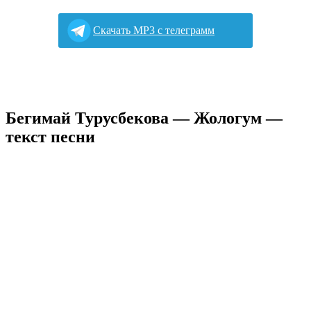
Cкачать MP3 с телеграмм
Бегимай Турусбекова — Жологум —
текст песни