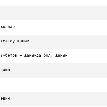
 жолдар
нтектеу жаным
 Үмбетов — Жанымда бол, Жаным
ұдаша
дедим