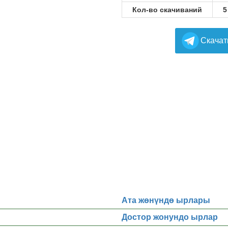
Кол-во скачиваний
5
Cкачат
Ата жөнүндө ырлары
Достор жонундо ырлар