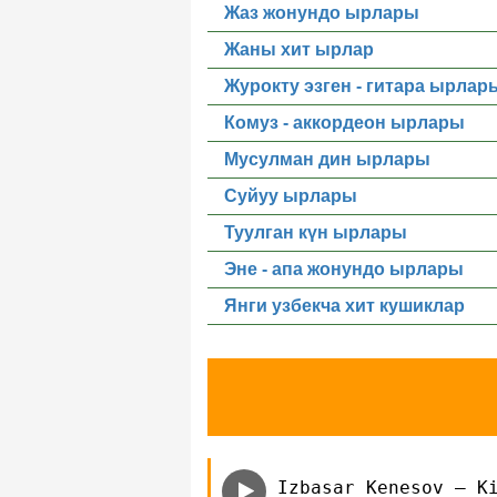
Жаз жонундо ырлары
Жаны хит ырлар
Журокту эзген - гитара ырлар
Комуз - аккордеон ырлары
Мусулман дин ырлары
Суйуу ырлары
Туулган күн ырлары
Эне - апа жонундо ырлары
Янги узбекча хит кушиклар
Izbasar Kenesov — K