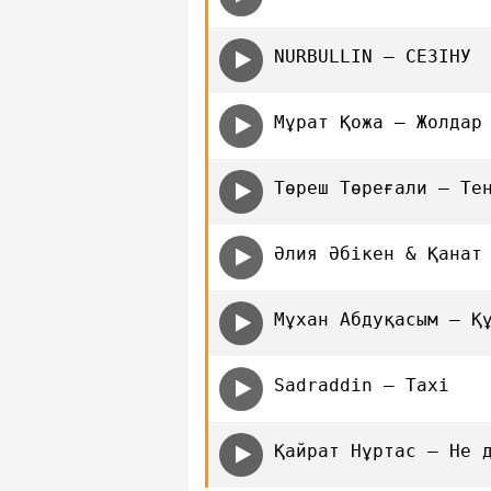
NURBULLIN — СЕЗІНУ
Мұрат Қожа — Жолдар
Төреш Төреғали — Те
Әлия Әбікен & Қанат
Мұхан Абдуқасым — Қ
Sadraddin — Taxi
Қайрат Нұртас — Не 