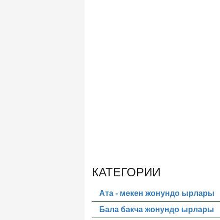
КАТЕГОРИИ
Ата - мекен жонундо ырлары
Бала бакча жонундо ырлары