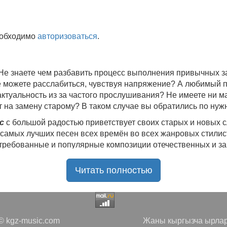
еобходимо
авторизоваться
.
 Не знаете чем разбавить процесс выполнения привычных
не можете расслабиться, чувствуя напряжение? А любимый 
 актуальность из за частого прослушивания? Не имеете ни 
 на замену старому? В таком случае вы обратились по нуж
c
с большой радостью приветствует своих старых и новых 
 самых лучших песен всех времён во всех жанровых стилис
стребованные и популярные композиции отечественных и з
ю богатую коллекцию качественной музыки в бесплатном 
Читать полностью
ния.
Самые свежие альбомы
и новые релизы этого года, 
нителей, и актуальные, всеми известные композиции стар
е новинки, большой музыкальный ассортимент на любой вку
да с большой ответственностью подходит к созданию подб
 kgz-music.com
Жаны кыргызча ырлар