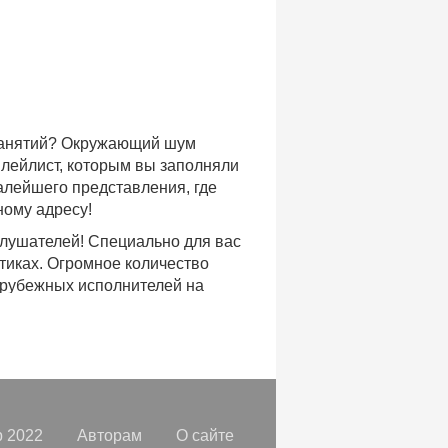
 занятий? Окружающий шум
плейлист, которым вы заполняли
малейшего представления, где
ному адресу!
слушателей! Специально для вас
тиках. Огромное количество
арубежных исполнителей на
доступе, с возможностью
хиты уходящих и нынешних годов,
ых времен.
с, и все это только на
орок, отбирая
самые лучшие
 2022
Авторам
О сайте