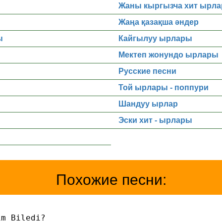
Жаны кыргызча хит ырла
Жаңа қазақша әндер
ы
Кайгылуу ырлары
Мектеп жонундо ырлары
Русские песни
Той ырлары - поппури
Шандуу ырлар
Эски хит - ырлары
Похожие песни:
im Biledi?