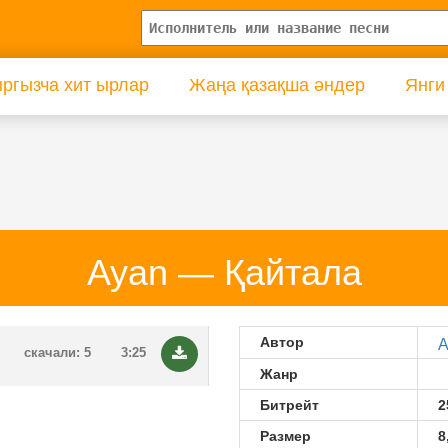
ргызча хит ырлар
Жаңа қазақша әндер
Янги
Ayan — Қайтала
Автор
A
скачали: 5
3:25
Жанр
Битрейт
2
Размер
8