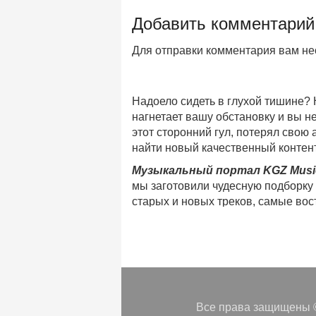
Добавить комментарий
Для отправки комментария вам н
Надоело сидеть в глухой тишине?
нагнетает вашу обстановку и вы 
этот сторонний гул, потерял свою
найти новый качественный контент
Музыкальный портал KGZ Musi
мы заготовили чудесную подборку
старых и новых треков, самые во
музыкальном портале KGZ Music!
Мы предоставляем вашему внимани
безлимитного онлайн прослушива
популярные треки
любимых испол
Регулярные обновления, постоянны
платформе KGZ Music. Наша коман
Все права защищены ©