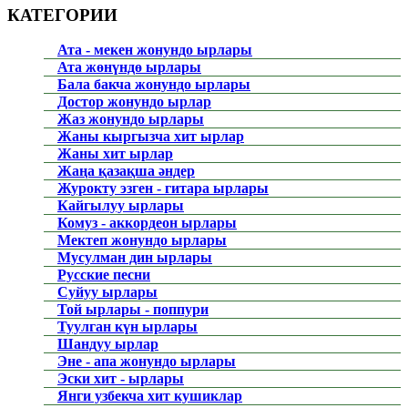
КАТЕГОРИИ
Ата - мекен жонундо ырлары
Ата жөнүндө ырлары
Бала бакча жонундо ырлары
Достор жонундо ырлар
Жаз жонундо ырлары
Жаны кыргызча хит ырлар
Жаны хит ырлар
Жаңа қазақша әндер
Журокту эзген - гитара ырлары
Кайгылуу ырлары
Комуз - аккордеон ырлары
Мектеп жонундо ырлары
Мусулман дин ырлары
Русские песни
Суйуу ырлары
Той ырлары - поппури
Туулган күн ырлары
Шандуу ырлар
Эне - апа жонундо ырлары
Эски хит - ырлары
Янги узбекча хит кушиклар