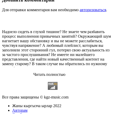
Для отправки комментария вам необходимо
авторизоваться
.
Надоело сидеть в глухой тишине? Не знаете чем разбавить
процесс выполнения привычных занятий? Окружающий шум
нагнетает вашу обстановку и вы не можете расслабиться,
чувствуя напряжение? А любимый плейлист, которым вы
заполняли этот сторонний гул, потерял свою актуальность из
за частого прослушивания? Не имеете ни малейшего
представления, где найти новый качественный контент на
замену старому? В таком случае вы обратились по нужному
адресу!
Читать полностью
Музыкальный портал KGZ Music
с большой радостью
приветствует своих старых и новых слушателей! Специально
для вас мы заготовили чудесную подборку самых лучших
песен всех времён во всех жанровых стилистиках. Огромное
количество старых и новых треков, самые востребованные и
Все права защищены © kgz-music.com
популярные композиции отечественных и зарубежных
исполнителей на музыкальном портале KGZ Music!
Жаны кыргызча ырлар 2022
Мы предоставляем вашему вниманию богатую коллекцию
Авторам
качественной музыки в бесплатном доступе, с возможностью