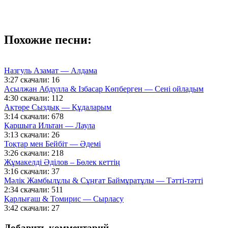
Похожие песни:
Назгуль Азамат — Алдама
3:27
скачали: 16
Асылжан Абдулла & Ізбасар Көпберген — Сені ойладым
4:30
скачали: 112
Ақтөре Сыздық — Құдаларым
3:14
скачали: 678
Қаршыға Ильтан — Лаула
3:13
скачали: 26
Тоқтар мен Бейбіт — Әдемі
3:26
скачали: 218
Жұмакелді Әділов – Бөлек кеттің
3:16
скачали: 37
Мәлік Жамбылұлы & Сұңғат Баймұратұлы — Тәтті-тәтті
2:34
скачали: 511
Қарлығаш & Томирис — Сырласу
3:42
скачали: 27
Добавить комментарий