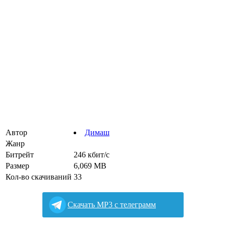
Автор
Димаш
Жанр
Битрейт
246 кбит/с
Размер
6,069 MB
Кол-во скачиваний
33
Cкачать MP3 с телеграмм