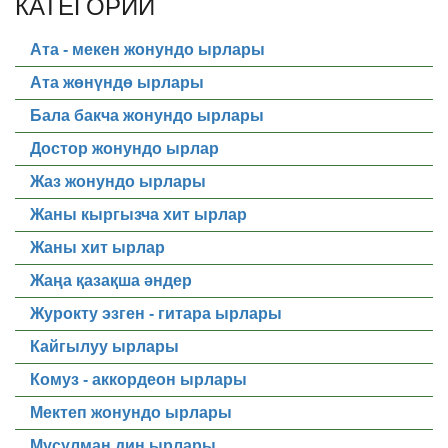
КАТЕГОРИИ
Ата - мекен жонундо ырлары
Ата жөнүндө ырлары
Бала бакча жонундо ырлары
Достор жонундо ырлар
Жаз жонундо ырлары
Жаны кыргызча хит ырлар
Жаны хит ырлар
Жаңа қазақша әндер
Журокту эзген - гитара ырлары
Кайгылуу ырлары
Комуз - аккордеон ырлары
Мектеп жонундо ырлары
Мусулман дин ырлары