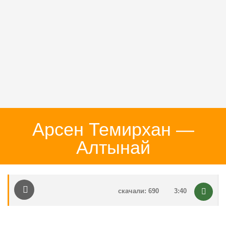
Арсен Темирхан —
Алтынай
скачали: 690
3:40