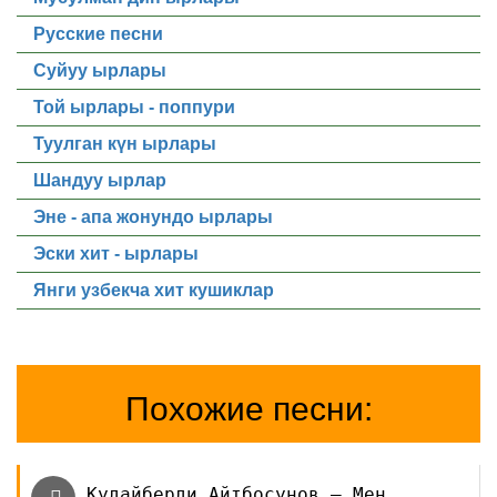
Русские песни
Суйуу ырлары
Той ырлары - поппури
Туулган күн ырлары
Шандуу ырлар
Эне - апа жонундо ырлары
Эски хит - ырлары
Янги узбекча хит кушиклар
Похожие песни:
Кудайберди Айтбосунов — Мен