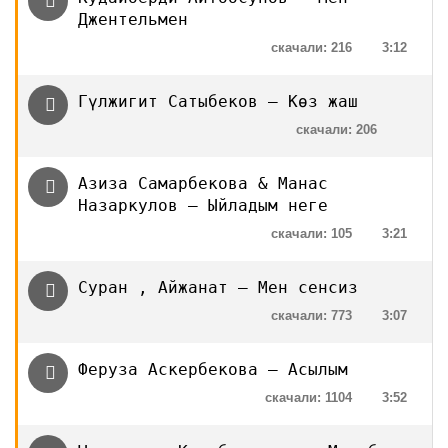
Джентельмен
скачали: 216
3:12
Гүлжигит Сатыбеков — Көз жаш
скачали: 206
Азиза Самарбекова & Манас
Назаркулов — Ыйладым неге
скачали: 105
3:21
Суран , Айжанат — Мен сенсиз
скачали: 773
3:07
Феруза Аскербекова — Асылым
скачали: 1104
3:52