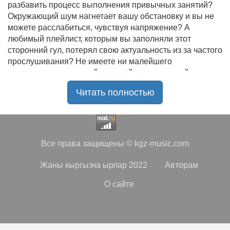
разбавить процесс выполнения привычных занятий?
Окружающий шум нагнетает вашу обстановку и вы не
можете расслабиться, чувствуя напряжение? А
любимый плейлист, которым вы заполняли этот
сторонний гул, потерял свою актуальность из за частого
прослушивания? Не имеете ни малейшего
представления, где найти новый качественный контент
на замену старому? В таком случае вы обратились по
Читать полностью
нужному адресу!
Музыкальный портал KGZ Music
с большой
радостью приветствует своих старых и новых
слушателей! Специально для вас мы заготовили
Все права защищены © kgz-music.com
чудесную подборку самых лучших песен всех времён
во всех жанровых стилистиках. Огромное количество
Жаны кыргызча ырлар 2022
Авторам
старых и новых треков, самые востребованные и
популярные композиции отечественных и зарубежных
О сайте
исполнителей на музыкальном портале KGZ Music!
Мы предоставляем вашему вниманию богатую
коллекцию качественной музыки в бесплатном доступе,
с возможностью безлимитного онлайн прослушивания.