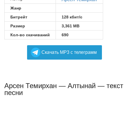
Жанр
Битрейт
128 кбит/с
Размер
3,361 MB
Кол-во скачиваний
690
Cкачать MP3 с телеграмм
Арсен Темирхан — Алтынай — текст
песни