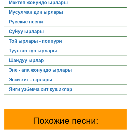
Мектеп жонундо ырлары
Мусулман дин ырлары
Русские песни
Суйуу ырлары
Той ырлары - поппури
Туулган күн ырлары
Шандуу ырлар
Эне - апа жонундо ырлары
Эски хит - ырлары
Янги узбекча хит кушиклар
Похожие песни: