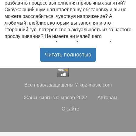
разбавить процесс выполнения привычных занятий?
Окружающий шум нагнетает вашу обстановку и вы не
можете расслабиться, чувствуя напряжение? А
любимый плейлист, которым вы заполняли этот
сторонний гул, потерял свою актуальность из за частого
прослушивания? Не имеете ни малейшего
представления, где найти новый качественный контент
на замену старому? В таком случае вы обратились по
Читать полностью
нужному адресу!
Музыкальный портал KGZ Music
с большой
радостью приветствует своих старых и новых
слушателей! Специально для вас мы заготовили
Все права защищены © kgz-music.com
чудесную подборку самых лучших песен всех времён
во всех жанровых стилистиках. Огромное количество
Жаны кыргызча ырлар 2022
Авторам
старых и новых треков, самые востребованные и
популярные композиции отечественных и зарубежных
О сайте
исполнителей на музыкальном портале KGZ Music!
Мы предоставляем вашему вниманию богатую
коллекцию качественной музыки в бесплатном доступе,
с возможностью безлимитного онлайн прослушивания.