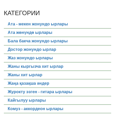
КАТЕГОРИИ
Ата - мекен жонундо ырлары
Ата жөнүндө ырлары
Бала бакча жонундо ырлары
Достор жонундо ырлар
Жаз жонундо ырлары
Жаны кыргызча хит ырлар
Жаны хит ырлар
Жаңа қазақша әндер
Журокту эзген - гитара ырлары
Кайгылуу ырлары
Комуз - аккордеон ырлары