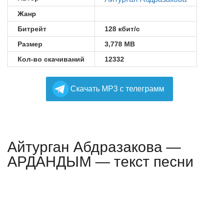
Жанр
Битрейт
128 кбит/с
Размер
3,778 MB
Кол-во скачиваний
12332
Cкачать MP3 с телеграмм
Айтурган Абдразакова —
АРДАНДЫМ — текст песни