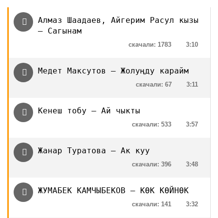
Алмаз Шаадаев, Айгерим Расул кызы
— Сагынам
скачали: 1783
3:10
Медет Максутов — Жолуңду карайм
скачали: 67
3:11
Кенеш тобу — Ай чыкты
скачали: 533
3:57
Жанар Туратова — Ак куу
скачали: 396
3:48
ЖУМАБЕК КАМЧЫБЕКОВ — КӨК КӨЙНӨК
скачали: 141
3:32