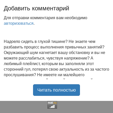
Добавить комментарий
Для отправки комментария вам необходимо
авторизоваться
.
Надоело сидеть в глухой тишине? Не знаете чем
разбавить процесс выполнения привычных занятий?
Окружающий шум нагнетает вашу обстановку и вы не
можете расслабиться, чувствуя напряжение? А
любимый плейлист, которым вы заполняли этот
сторонний гул, потерял свою актуальность из за частого
прослушивания? Не имеете ни малейшего
представления, где найти новый качественный контент
на замену старому? В таком случае вы обратились по
Читать полностью
нужному адресу!
Музыкальный портал KGZ Music
с большой
радостью приветствует своих старых и новых
слушателей! Специально для вас мы заготовили