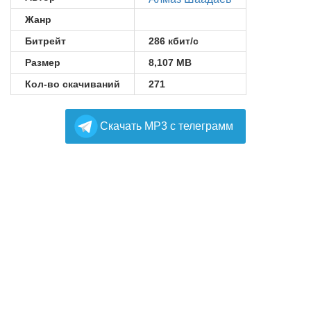
Жанр
Битрейт
286 кбит/с
Размер
8,107 MB
Кол-во скачиваний
271
Cкачать MP3 с телеграмм