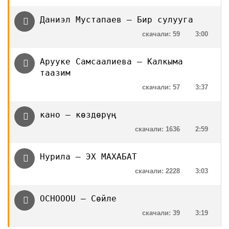
Даниэл Мустапаев — Бир сулууга
скачали: 59
3:00
Арууке Самсаалиева — Калкыма
таазим
скачали: 57
3:37
кано — көздөрүң
скачали: 1636
2:59
Нурила — ЭХ МАХАБАТ
скачали: 2228
3:03
OCHOOOU – Сөйле
скачали: 39
3:19