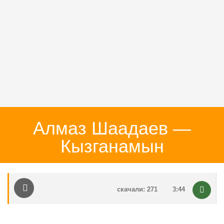
Алмаз Шаадаев —
Кызганамын
скачали: 271
3:44