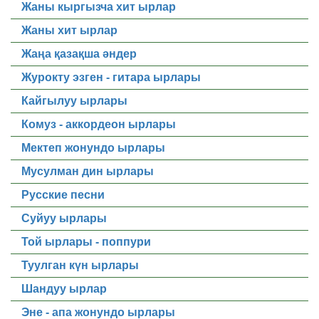
Жаны кыргызча хит ырлар
Жаны хит ырлар
Жаңа қазақша әндер
Журокту эзген - гитара ырлары
Кайгылуу ырлары
Комуз - аккордеон ырлары
Мектеп жонундо ырлары
Мусулман дин ырлары
Русские песни
Суйуу ырлары
Той ырлары - поппури
Туулган күн ырлары
Шандуу ырлар
Эне - апа жонундо ырлары