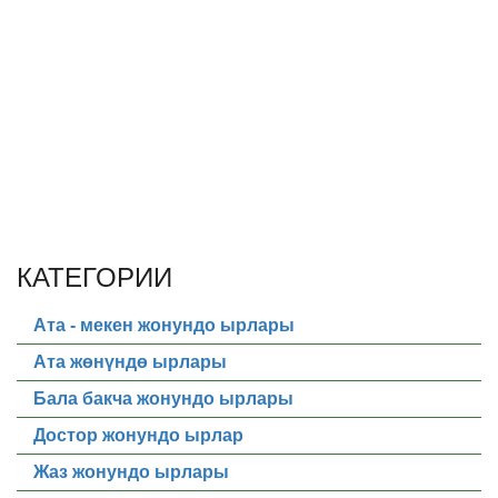
КАТЕГОРИИ
Ата - мекен жонундо ырлары
Ата жөнүндө ырлары
Бала бакча жонундо ырлары
Достор жонундо ырлар
Жаз жонундо ырлары