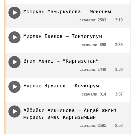
Мооркан Мамыркулова — Мекеним
скачали: 2503
3:10
Мирлан Баеков — Токтогулум
скачали: 890
3:39
Bran Жеңиш — “Кыргызстан”
скачали: 1440
1:38
Нурлан Эржанов — Кочкорум
скачали: 914
3:07
Айбийке Жекшенова — Андай жигит
мырзасы эмес кыргызымдын
скачали: 2585
2:53