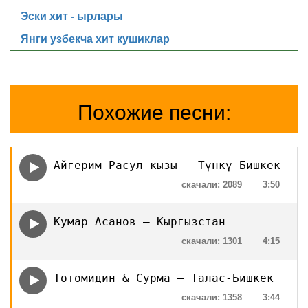
Эски хит - ырлары
Янги узбекча хит кушиклар
Похожие песни:
Айгерим Расул кызы — Түнкү Бишкек
скачали: 2089
3:50
Кумар Асанов — Кыргызстан
скачали: 1301
4:15
Тотомидин & Сурма — Талас-Бишкек
скачали: 1358
3:44