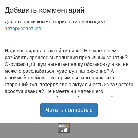
Добавить комментарий
Для отправки комментария вам необходимо
авторизоваться
.
Надоело сидеть в глухой тишине? Не знаете чем
разбавить процесс выполнения привычных занятий?
Окружающий шум нагнетает вашу обстановку и вы не
можете расслабиться, чувствуя напряжение? А
любимый плейлист, которым вы заполняли этот
сторонний гул, потерял свою актуальность из за частого
прослушивания? Не имеете ни малейшего
представления, где найти новый качественный контент
на замену старому? В таком случае вы обратились по
Читать полностью
нужному адресу!
Музыкальный портал KGZ Music
с большой
радостью приветствует своих старых и новых
слушателей! Специально для вас мы заготовили