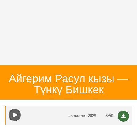
Айгерим Расул кызы —
Түнкү Бишкек
скачали: 2089
3:50