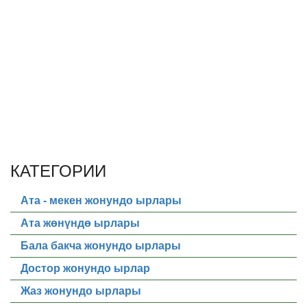
КАТЕГОРИИ
Ата - мекен жонундо ырлары
Ата жөнүндө ырлары
Бала бакча жонундо ырлары
Достор жонундо ырлар
Жаз жонундо ырлары