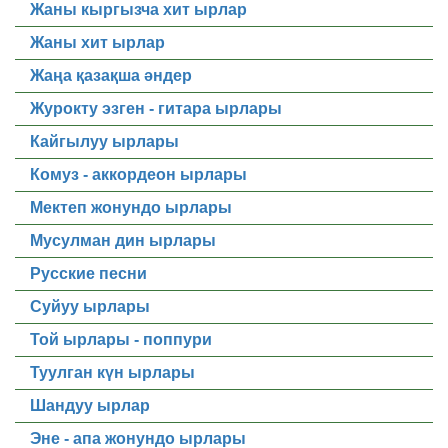
Жаны кыргызча хит ырлар
Жаны хит ырлар
Жаңа қазақша әндер
Журокту эзген - гитара ырлары
Кайгылуу ырлары
Комуз - аккордеон ырлары
Мектеп жонундо ырлары
Мусулман дин ырлары
Русские песни
Суйуу ырлары
Той ырлары - поппури
Туулган күн ырлары
Шандуу ырлар
Эне - апа жонундо ырлары