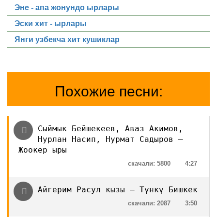
Эне - апа жонундо ырлары
Эски хит - ырлары
Янги узбекча хит кушиклар
Похожие песни:
Сыймык Бейшекеев, Аваз Акимов,
Нурлан Насип, Нурмат Садыров —
Жоокер ыры
скачали: 5800
4:27
Айгерим Расул кызы — Түнкү Бишкек
скачали: 2087
3:50