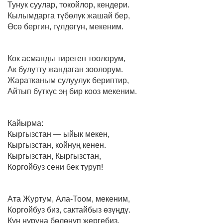
Тунук суулар, токойлор, кендери.
Кылымдарга түбөлүк жашай бер,
Өсө бергин, гүлдөгүн, мекеним.
Көк асманды тиреген тоолорум,
Ак булутту жандаган зоолорум.
Жаратканым сулуулук бериптир,
Айтып бүткүс эң бир кооз мекеним.
Кайырма:
Кыргызстан — ыйык мекен,
Кыргызстан, койнуң кенен.
Кыргызстан, Кыргызстан,
Коргойбуз сени бек туруп!
Ата Журтум, Ала-Тоом, мекеним,
Коргойбуз биз, сактайбыз өзүңдү.
Күн нуруна бөлөнүп жергебиз,