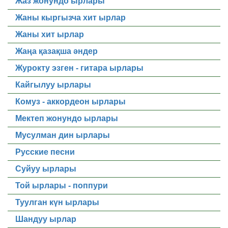
Жаз жонундо ырлары
Жаны кыргызча хит ырлар
Жаны хит ырлар
Жаңа қазақша әндер
Журокту эзген - гитара ырлары
Кайгылуу ырлары
Комуз - аккордеон ырлары
Мектеп жонундо ырлары
Мусулман дин ырлары
Русские песни
Суйуу ырлары
Той ырлары - поппури
Туулган күн ырлары
Шандуу ырлар