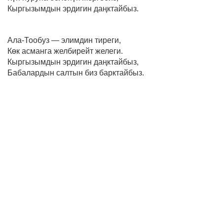
Кыргызымдын эрдигин даңктайбыз.
Ала-Тообуз — элимдин тиреги,
Көк асманга желбирейт желеги.
Кыргызымдын эрдигин даңктайбыз,
Бабалардын салтын биз барктайбыз.