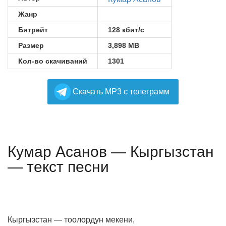
Жанр
Битрейт
128 кбит/с
Размер
3,898 MB
Кол-во скачиваний
1301
Cкачать MP3 с телеграмм
Кумар Асанов — Кыргызстан
— текст песни
Кыргызстан — тоолордун мекени,