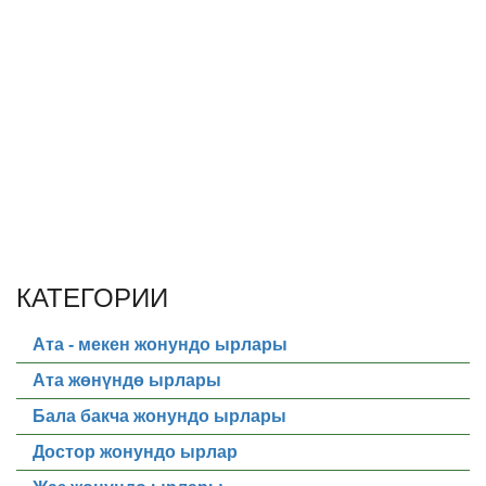
КАТЕГОРИИ
Ата - мекен жонундо ырлары
Ата жөнүндө ырлары
Бала бакча жонундо ырлары
Достор жонундо ырлар