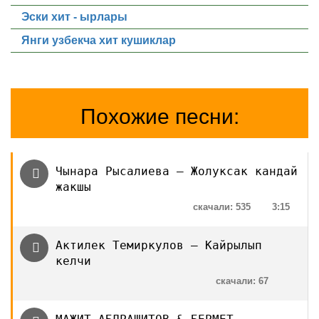
Эски хит - ырлары
Янги узбекча хит кушиклар
Похожие песни:
Чынара Рысалиева — Жолуксак кандай
жакшы
скачали: 535
3:15
Актилек Темиркулов — Кайрылып
келчи
скачали: 67