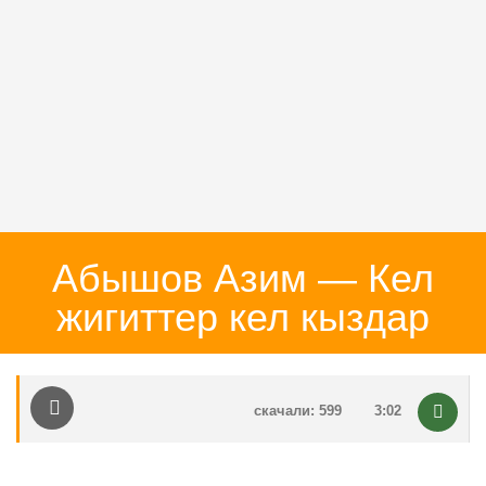
Абышов Азим — Кел
жигиттер кел кыздар
скачали: 599
3:02