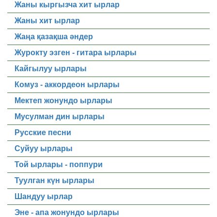
Жаны кыргызча хит ырлар
Жаны хит ырлар
Жаңа қазақша әндер
Журокту эзген - гитара ырлары
Кайгылуу ырлары
Комуз - аккордеон ырлары
Мектеп жонундо ырлары
Мусулман дин ырлары
Русские песни
Суйуу ырлары
Той ырлары - поппури
Туулган күн ырлары
Шандуу ырлар
Эне - апа жонундо ырлары