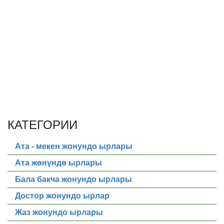
КАТЕГОРИИ
Ата - мекен жонундо ырлары
Ата жөнүндө ырлары
Бала бакча жонундо ырлары
Достор жонундо ырлар
Жаз жонундо ырлары