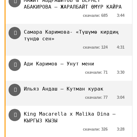
МАЖИТ АБДРАШИТОВ & БЕРМЕТ
АБАКИРОВА — ЖАРАЛБАЙТ ӨМҮР КАЙРА
скачали: 685
3:44
Самара Каримова- «Түшүмө кирдиң
түндө сен»
скачали: 124
4:31
Ади Каримов — Унут мени
скачали: 71
3:30
Ильяз Андаш — Кутман курак
скачали: 77
3:04
King Macarella x Malika Dina —
КЫРГЫЗ КЫЗЫ
скачали: 326
3:28