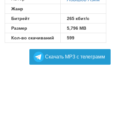
Жанр
Битрейт
265 кбит/с
Размер
5,796 MB
Кол-во скачиваний
599
Cкачать MP3 с телеграмм