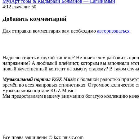
МузАрт тобы & Кыдырали Болманов — Сагынамын
4:12
скачали: 50
Добавить комментарий
Для отправки комментария вам необходимо
авторизоваться
.
Надоело сидеть в глухой тишине? Не знаете чем разбавить пр
напряжение? А любимый плейлист, которым вы заполняли этот 
новый качественный контент на замену старому? В таком случ
Музыкальный портал KGZ Music
с большой радостью приветс
времён во всех жанровых стилистиках. Огромное количество 
музыкальном портале KGZ Music!
Мы предоставляем вашему вниманию богатую коллекцию качес
новые релизы этого года, хиты уходящих и нынешних годов,
п
Регулярные обновления, постоянные новинки, большой музыкал
подходит к созданию подборок, отбирая
самые лучшие песни
в
Мы предоставляем вам бесплатный доступ к первоклассному, т
предоставляем вам неограниченный доступ к безлимитному с
Все права защищены © kgz-music.com