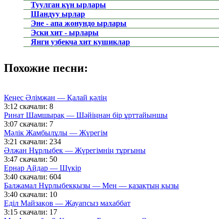
Туулган күн ырлары
Шандуу ырлар
Эне - апа жонундо ырлары
Эски хит - ырлары
Янги узбекча хит кушиклар
Похожие песни:
Кеңес Әлімжан — Қалай қәлің
3:12
скачали: 8
Ринат Шамшырақ — Шәйіңнан бір ұрттайыншы
3:07
скачали: 7
Мәлік Жамбылұлы — Жүрегім
3:21
скачали: 234
Әлжан Нұрлыбек — Жүрегімнің тұрғыны
3:47
скачали: 50
Ернар Айдар — Шүкір
3:40
скачали: 604
Балжамал Нұрлыбекқызы — Мен — қазақтың қызы
3:40
скачали: 10
Еділ Майзақов — Жауапсыз махаббат
3:15
скачали: 17