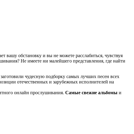
т вашу обстановку и вы не можете расслабиться, чувствуя
ушивания? Не имеете ни малейшего представления, где найти
 заготовили чудесную подборку самых лучших песен всех
мпозиции отечественных и зарубежных исполнителей на
итного онлайн прослушивания.
Самые свежие альбомы
и
известные композиции старых времен.
ме KGZ Music. Наша команда с большой ответственностью
ь предварительного прослушивания перед загрузкой. Мы также
й портал KGZ Music внимательно следит за качественным