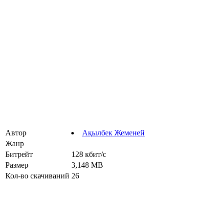
Автор
Ақылбек Жеменей
Жанр
Битрейт
128 кбит/с
Размер
3,148 MB
Кол-во скачиваний
26