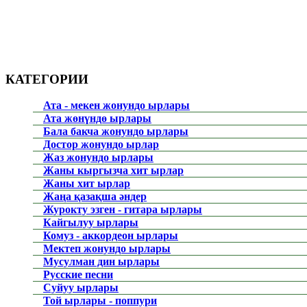
КАТЕГОРИИ
Ата - мекен жонундо ырлары
Ата жөнүндө ырлары
Бала бакча жонундо ырлары
Достор жонундо ырлар
Жаз жонундо ырлары
Жаны кыргызча хит ырлар
Жаны хит ырлар
Жаңа қазақша әндер
Журокту эзген - гитара ырлары
Кайгылуу ырлары
Комуз - аккордеон ырлары
Мектеп жонундо ырлары
Мусулман дин ырлары
Русские песни
Суйуу ырлары
Той ырлары - поппури