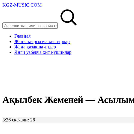
KGZ-MUSIC.COM
Главная
Жаны кыргызча хит ырлар
Жаңа қазақша әндер
Янги узбекча хит кушиклар
Ақылбек Жеменей — Асылым
3:26
скачали: 26