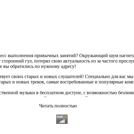
оцесс выполнения привычных занятий? Окружающий шум нагнетае
сторонний гул, потерял свою актуальность из за частого просл
ае вы обратились по нужному адресу!
твует своих старых и новых слушателей! Специально для вас мы
старых и новых треков, самые востребованные и популярные ко
твенной музыки в бесплатном доступе, с возможностью безлим
опулярные треки
любимых исполнителей, и актуальные, всеми 
Читать полностью
ьный ассортимент на любой вкус, и все это только на платфор
 различных музыкальных направлениях.
щательно подобранному контенту, и предлагаем вам возможност
качиванию абсолютно
бесплатно и без регистрации
. Музыкальны