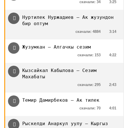
скачали: 34
3:25
Нуртилек Нуржадиев — Ак жузундон
бир оптум
скачали: 4884
3:14
Жузумкан — Алгачкы сезим
скачали: 153
4:22
Кызсайкал Кабылова — Сезим
Махабаты
скачали: 295
2:43
Темир Дамирбеков — Ак тилек
скачали: 70
4:01
Рыскелди Анаркул уулу — Кыргыз