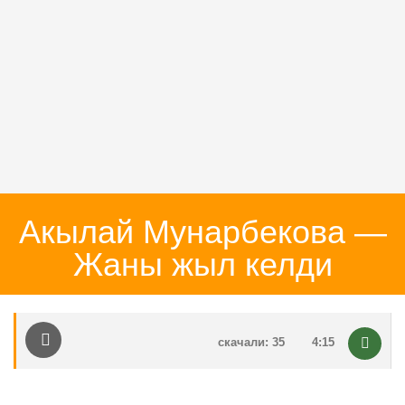
Акылай Мунарбекова —
Жаны жыл келди
скачали: 35
4:15