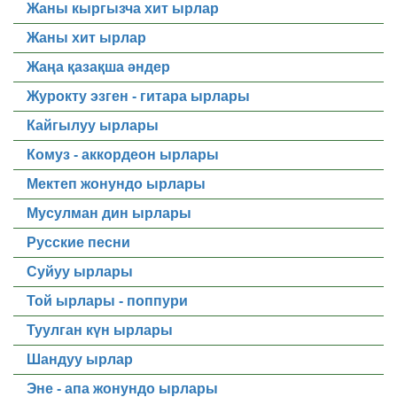
Жаны кыргызча хит ырлар
Жаны хит ырлар
Жаңа қазақша әндер
Журокту эзген - гитара ырлары
Кайгылуу ырлары
Комуз - аккордеон ырлары
Мектеп жонундо ырлары
Мусулман дин ырлары
Русские песни
Суйуу ырлары
Той ырлары - поппури
Туулган күн ырлары
Шандуу ырлар
Эне - апа жонундо ырлары