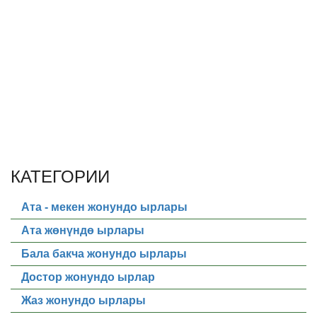
КАТЕГОРИИ
Ата - мекен жонундо ырлары
Ата жөнүндө ырлары
Бала бакча жонундо ырлары
Достор жонундо ырлар
Жаз жонундо ырлары