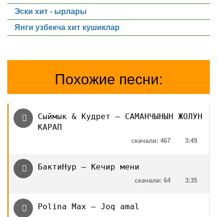
Эски хит - ырлары
Янги узбекча хит кушиклар
Похожие песни:
Сыймык & Кудрет — САМАНЧЫНЫН ЖОЛУН
КАРАП
скачали: 467
3:49
БактиНур — Кечир мени
скачали: 64
3:35
Polina Max — Joq amal