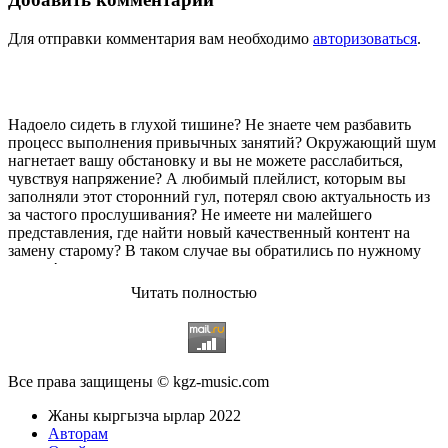
Для отправки комментария вам необходимо
авторизоваться
.
Надоело сидеть в глухой тишине? Не знаете чем разбавить
процесс выполнения привычных занятий? Окружающий шум
нагнетает вашу обстановку и вы не можете расслабиться,
чувствуя напряжение? А любимый плейлист, которым вы
заполняли этот сторонний гул, потерял свою актуальность из
за частого прослушивания? Не имеете ни малейшего
представления, где найти новый качественный контент на
замену старому? В таком случае вы обратились по нужному
адресу!
Читать полностью
Музыкальный портал KGZ Music
с большой радостью
приветствует своих старых и новых слушателей! Специально
для вас мы заготовили чудесную подборку самых лучших
песен всех времён во всех жанровых стилистиках. Огромное
количество старых и новых треков, самые востребованные и
Все права защищены © kgz-music.com
популярные композиции отечественных и зарубежных
исполнителей на музыкальном портале KGZ Music!
Жаны кыргызча ырлар 2022
Мы предоставляем вашему вниманию богатую коллекцию
Авторам
качественной музыки в бесплатном доступе, с возможностью