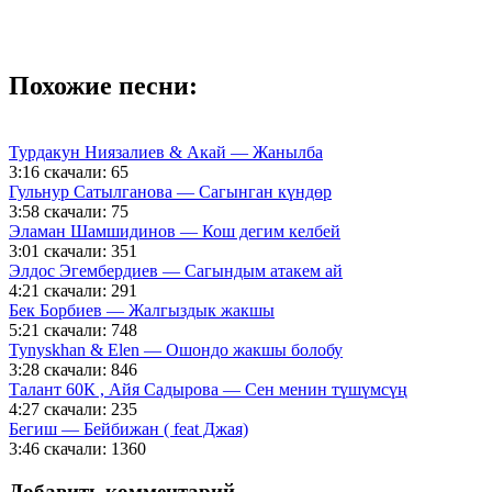
Похожие песни:
Турдакун Ниязалиев & Акай — Жанылба
3:16
скачали: 65
Гульнур Сатылганова — Сагынган күндөр
3:58
скачали: 75
Эламан Шамшидинов — Кош дегим келбей
3:01
скачали: 351
Элдос Эгембердиев — Сагындым атакем ай
4:21
скачали: 291
Бек Борбиев — Жалгыздык жакшы
5:21
скачали: 748
Tynyskhan & Elen — Ошондо жакшы болобу
3:28
скачали: 846
Талант 60К , Айя Садырова — Сен менин түшүмсүң
4:27
скачали: 235
Бегиш — Бейбижан ( feat Джая)
3:46
скачали: 1360
Добавить комментарий