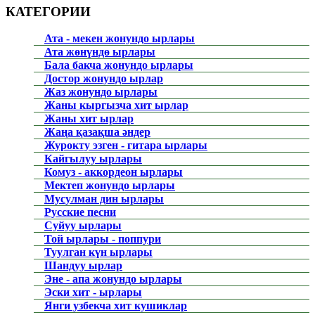
КАТЕГОРИИ
Ата - мекен жонундо ырлары
Ата жөнүндө ырлары
Бала бакча жонундо ырлары
Достор жонундо ырлар
Жаз жонундо ырлары
Жаны кыргызча хит ырлар
Жаны хит ырлар
Жаңа қазақша әндер
Журокту эзген - гитара ырлары
Кайгылуу ырлары
Комуз - аккордеон ырлары
Мектеп жонундо ырлары
Мусулман дин ырлары
Русские песни
Суйуу ырлары
Той ырлары - поппури
Туулган күн ырлары
Шандуу ырлар
Эне - апа жонундо ырлары
Эски хит - ырлары
Янги узбекча хит кушиклар