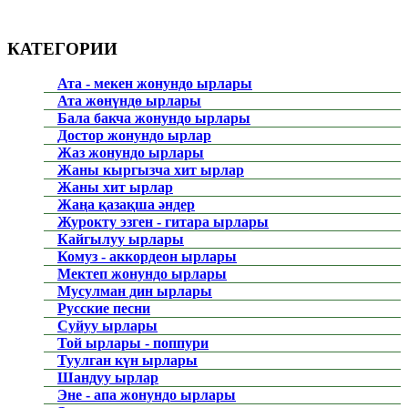
КАТЕГОРИИ
Ата - мекен жонундо ырлары
Ата жөнүндө ырлары
Бала бакча жонундо ырлары
Достор жонундо ырлар
Жаз жонундо ырлары
Жаны кыргызча хит ырлар
Жаны хит ырлар
Жаңа қазақша әндер
Журокту эзген - гитара ырлары
Кайгылуу ырлары
Комуз - аккордеон ырлары
Мектеп жонундо ырлары
Мусулман дин ырлары
Русские песни
Суйуу ырлары
Той ырлары - поппури
Туулган күн ырлары
Шандуу ырлар
Эне - апа жонундо ырлары