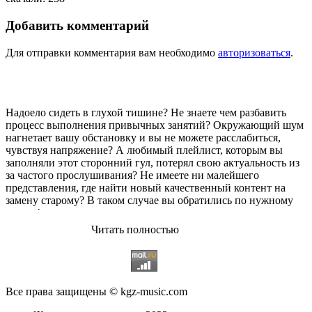
Добавить комментарий
Для отправки комментария вам необходимо
авторизоваться
.
Надоело сидеть в глухой тишине? Не знаете чем разбавить
процесс выполнения привычных занятий? Окружающий шум
нагнетает вашу обстановку и вы не можете расслабиться,
чувствуя напряжение? А любимый плейлист, которым вы
заполняли этот сторонний гул, потерял свою актуальность из
за частого прослушивания? Не имеете ни малейшего
представления, где найти новый качественный контент на
замену старому? В таком случае вы обратились по нужному
адресу!
Читать полностью
Музыкальный портал KGZ Music
с большой радостью
приветствует своих старых и новых слушателей! Специально
для вас мы заготовили чудесную подборку самых лучших
песен всех времён во всех жанровых стилистиках. Огромное
количество старых и новых треков, самые востребованные и
Все права защищены © kgz-music.com
популярные композиции отечественных и зарубежных
исполнителей на музыкальном портале KGZ Music!