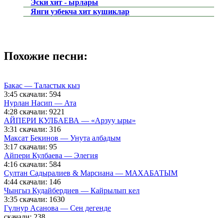
Эски хит - ырлары
Янги узбекча хит кушиклар
Похожие песни:
Бакас — Таластык кыз
3:45
скачали: 594
Нурлан Насип — Ата
4:28
скачали: 9221
АЙПЕРИ КУЛБАЕВА — «Арзуу ыры»
3:31
скачали: 316
Максат Бекинов — Унута албадым
3:17
скачали: 95
Айпери Кулбаева — Элегия
4:16
скачали: 584
Cултан Садыралиев & Марсиана — МАХАБАТЫМ
4:44
скачали: 146
Чынгыз Кудайбердиев — Кайрылып кел
3:35
скачали: 1630
Гүлнур Асанова — Сен дегенде
скачали: 238