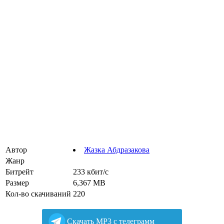
Автор
Жазка Абдразакова
Жанр
Битрейт
233 кбит/с
Размер
6,367 MB
Кол-во скачиваний
220
Cкачать MP3 с телеграмм