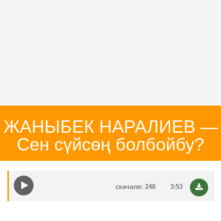
ЖАНЫБЕК НАРАЛИЕВ —
Сен сүйсөң болбойбу?
скачали: 248
3:53