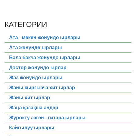
КАТЕГОРИИ
Ата - мекен жонундо ырлары
Ата жөнүндө ырлары
Бала бакча жонундо ырлары
Достор жонундо ырлар
Жаз жонундо ырлары
Жаны кыргызча хит ырлар
Жаны хит ырлар
Жаңа қазақша әндер
Журокту эзген - гитара ырлары
Кайгылуу ырлары