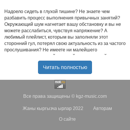
Надоело сидеть в глухой тишине? Не знаете чем
разбавить процесс выполнения привычных занятий?
Окружающий шум нагнетает вашу обстановку и вы не
можете расслабиться, чувствуя напряжение? А
любимый плейлист, которым вы заполняли этот
сторонний гул, потерял свою актуальность из за частого
прослушивания? Не имеете ни малейшего
представления, где найти новый качественный контент
на замену старому? В таком случае вы обратились по
Читать полностью
нужному адресу!
Музыкальный портал KGZ Music
с большой
радостью приветствует своих старых и новых
слушателей! Специально для вас мы заготовили
Все права защищены © kgz-music.com
чудесную подборку самых лучших песен всех времён
во всех жанровых стилистиках. Огромное количество
Жаны кыргызча ырлар 2022
Авторам
старых и новых треков, самые востребованные и
популярные композиции отечественных и зарубежных
О сайте
исполнителей на музыкальном портале KGZ Music!
Мы предоставляем вашему вниманию богатую