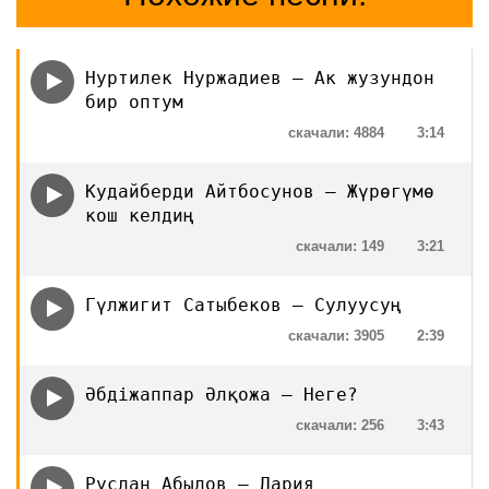
Нуртилек Нуржадиев — Ак жузундон
бир оптум
скачали: 4884
3:14
Кудайберди Айтбосунов — Жүрɵгүмɵ
кош келдиң
скачали: 149
3:21
Гүлжигит Сатыбеков — Сулуусуң
скачали: 3905
2:39
Әбдіжаппар Әлқожа — Неге?
скачали: 256
3:43
Руслан Абылов — Дария