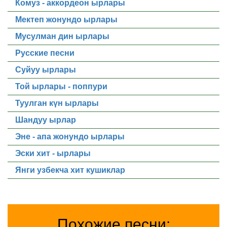
Комуз - аккордеон ырлары
Мектеп жонундо ырлары
Мусулман дин ырлары
Русские песни
Суйуу ырлары
Той ырлары - поппури
Туулган күн ырлары
Шандуу ырлар
Эне - апа жонундо ырлары
Эски хит - ырлары
Янги узбекча хит кушиклар
Похожие песни: