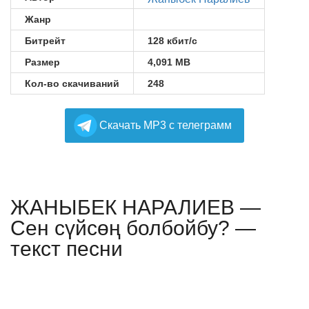
Жанр
Битрейт
128 кбит/с
Размер
4,091 MB
Кол-во скачиваний
248
Cкачать MP3 с телеграмм
ЖАНЫБЕК НАРАЛИЕВ —
Сен сүйсөң болбойбу? —
текст песни