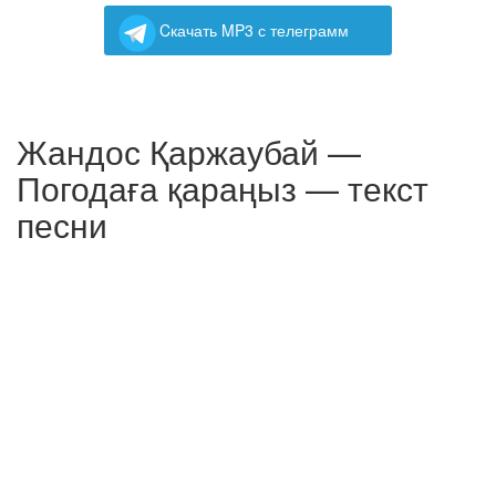
Cкачать MP3 с телеграмм
Жандос Қаржаубай —
Погодаға қараңыз — текст
песни