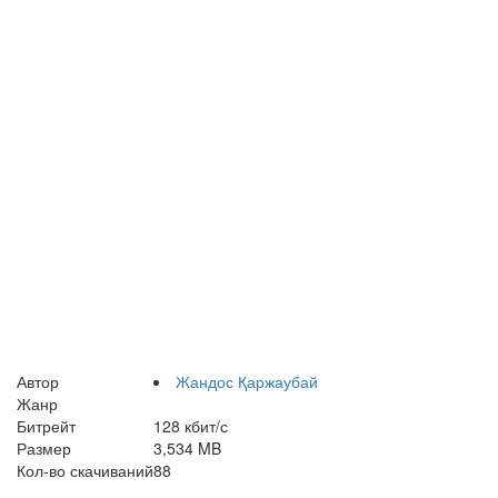
Автор
Жандос Қаржаубай
Жанр
Битрейт
128 кбит/с
Размер
3,534 MB
Кол-во скачиваний
88