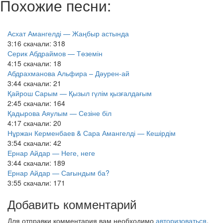
Похожие песни:
Асхат Амангелді — Жаңбыр астында
3:16
скачали: 318
Серик Абдраймов — Төземін
4:15
скачали: 18
Абдрахманова Альфира – Дәурен-ай
3:44
скачали: 21
Қайрош Сарым — Қызыл гүлім қызғалдағым
2:45
скачали: 164
Қадырова Аяулым — Сезіне біл
4:17
скачали: 20
Нұржан Керменбаев & Сара Амангелді — Кешірдім
3:54
скачали: 42
Ернар Айдар — Неге, неге
3:44
скачали: 189
Ернар Айдар — Сағындым ба?
3:55
скачали: 171
Добавить комментарий
Для отправки комментария вам необходимо
авторизоваться
.