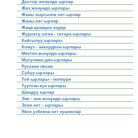
Достор жонундо ырлар
Жаз жонундо ырлары
Жаны кыргызча хит ырлар
Жаны хит ырлар
Жаңа қазақша әндер
Журокту эзген - гитара ырлары
Кайгылуу ырлары
Комуз - аккордеон ырлары
Мектеп жонундо ырлары
Мусулман дин ырлары
Русские песни
Суйуу ырлары
Той ырлары - поппури
Туулган күн ырлары
Шандуу ырлар
Эне - апа жонундо ырлары
Эски хит - ырлары
Янги узбекча хит кушиклар