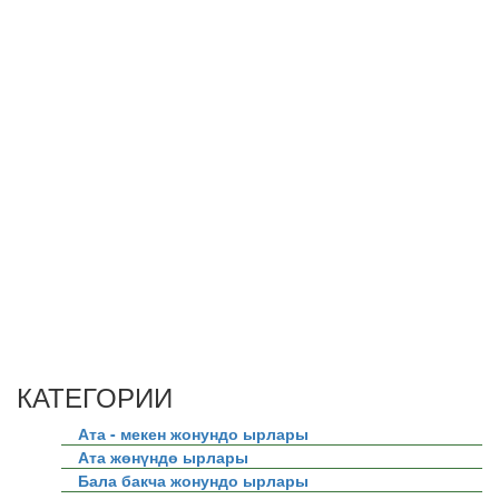
КАТЕГОРИИ
Ата - мекен жонундо ырлары
Ата жөнүндө ырлары
Бала бакча жонундо ырлары