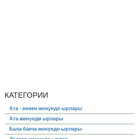
КАТЕГОРИИ
Ата - мекен жонундо ырлары
Ата жөнүндө ырлары
Бала бакча жонундо ырлары