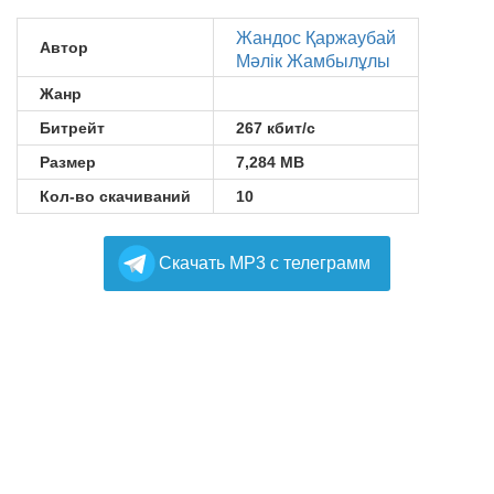
Жандос Қаржаубай
Автор
Мәлік Жамбылұлы
Жанр
Битрейт
267 кбит/с
Размер
7,284 MB
Кол-во скачиваний
10
Cкачать MP3 с телеграмм