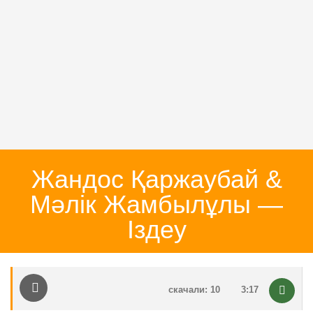
Жандос Қаржаубай &
Мәлік Жамбылұлы —
Іздеу
скачали: 10
3:17