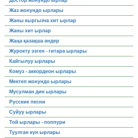
Достор жонундо ырлар
Жаз жонундо ырлары
Жаны кыргызча хит ырлар
Жаны хит ырлар
Жаңа қазақша әндер
Журокту эзген - гитара ырлары
Кайгылуу ырлары
Комуз - аккордеон ырлары
Мектеп жонундо ырлары
Мусулман дин ырлары
Русские песни
Суйуу ырлары
Той ырлары - поппури
Туулган күн ырлары