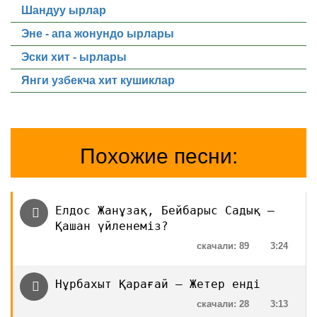
Шандуу ырлар
Эне - апа жонундо ырлары
Эски хит - ырлары
Янги узбекча хит кушиклар
Похожие песни:
Елдос Жанұзақ, Бейбарыс Садық —
Қашан үйленеміз?
скачали: 89
3:24
Нұрбахыт Қарағай — Жетер енді
скачали: 28
3:13