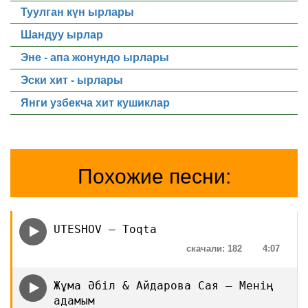
Туулган күн ырлары
Шандуу ырлар
Эне - апа жонундо ырлары
Эски хит - ырлары
Янги узбекча хит кушиклар
Похожие песни:
UTESHOV — Toqta
скачали: 182
4:07
Жұма Әбіл & Айдарова Сая — Менің
адамым