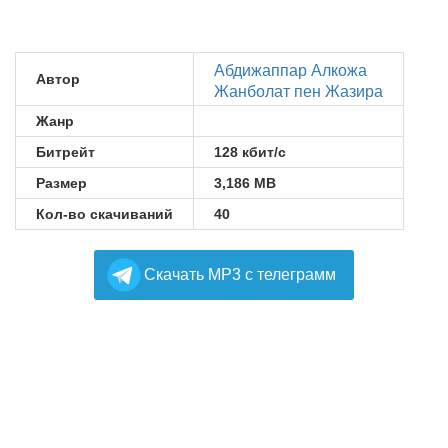
Абдижаппар Алкожа
Автор
Жанболат пен Жазира
Жанр
Битрейт
128 кбит/с
Размер
3,186 MB
Кол-во скачиваний
40
Cкачать MP3 с телеграмм