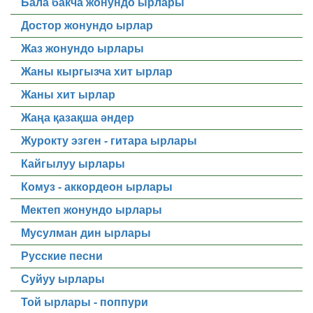
Бала бакча жонундо ырлары
Достор жонундо ырлар
Жаз жонундо ырлары
Жаны кыргызча хит ырлар
Жаны хит ырлар
Жаңа қазақша әндер
Журокту эзген - гитара ырлары
Кайгылуу ырлары
Комуз - аккордеон ырлары
Мектеп жонундо ырлары
Мусулман дин ырлары
Русские песни
Суйуу ырлары
Той ырлары - поппури