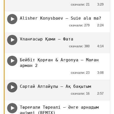
скачали: 21
3:29
Alisher Konysbaev — Suie ala ma?
скачали: 279
2:24
Ұланғасыр Қами — Фата
скачали: 380
4:14
Бейбіт Қорған & Argonya — Маған
арман 2
скачали: 23
3:08
Сартай Алтайұлы — Ақ бақытым
скачали: 16
2:57
Төреғали Төреәлі — Әнге арнадым
әнімді (REMIX)