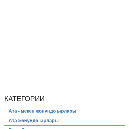
КАТЕГОРИИ
Ата - мекен жонундо ырлары
Ата жөнүндө ырлары