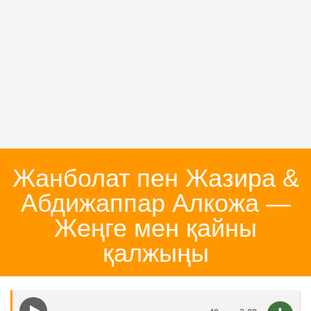
Жанболат пен Жазира &
Абдижаппар Алкожа —
Жеңге мен қайны
қалжыңы