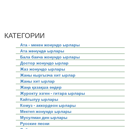
КАТЕГОРИИ
Ата - мекен жонундо ырлары
Ата жөнүндө ырлары
Бала бакча жонундо ырлары
Достор жонундо ырлар
Жаз жонундо ырлары
Жаны кыргызча хит ырлар
Жаны хит ырлар
Жаңа қазақша әндер
Журокту эзген - гитара ырлары
Кайгылуу ырлары
Комуз - аккордеон ырлары
Мектеп жонундо ырлары
Мусулман дин ырлары
Русские песни