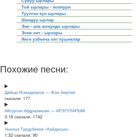
Суйуу ырлары
Той ырлары - поппури
Туулган күн ырлары
Шандуу ырлар
Эне - апа жонундо ырлары
Эски хит - ырлары
Янги узбекча хит кушиклар
Похожие песни:
Дайыр Исмадияров — Жан биргем
скачали: 177
Айтурган Абдразакова — АРЗУУЛАРЫМ
3:18
скачали: 1742
Чынгыз Турдубеков «Кайдасың»
1:32
скачали: 90