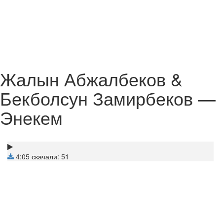
Жалын Абжалбеков &
Бекболсун Замирбеков —
Энекем
4:05
скачали: 51