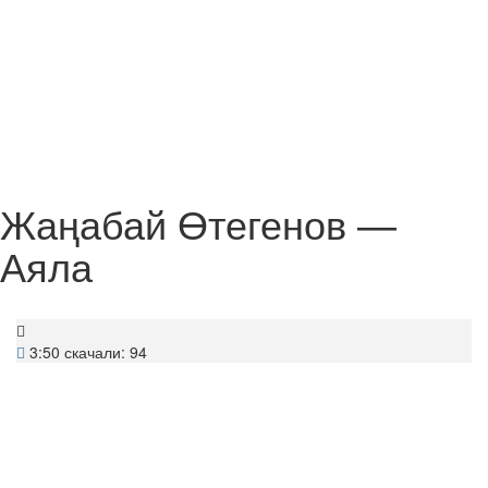
Жаңабай Өтегенов —
Аяла
3:50
скачали: 94