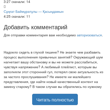
3:27
скачали: 14
Сұңғат Баймұратұлы — Қасыңдамын
4:25
скачали: 11
Добавить комментарий
Для отправки комментария вам необходимо
авторизоваться
.
Надоело сидеть в глухой тишине? Не знаете чем разбавить
процесс выполнения привычных занятий? Окружающий шум
нагнетает вашу обстановку и вы не можете расслабиться,
чувствуя напряжение? А любимый плейлист, которым вы
заполняли этот сторонний гул, потерял свою актуальность из
за частого прослушивания? Не имеете ни малейшего
представления, где найти новый качественный контент на
замену старому? В таком случае вы обратились по нужному
адресу!
Музыкальный портал KGZ Music
Читать полностью
с большой радостью
приветствует своих старых и новых слушателей! Специально
для вас мы заготовили чудесную подборку самых лучших