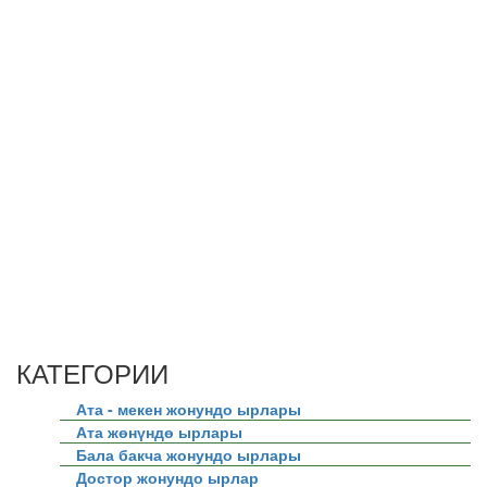
КАТЕГОРИИ
Ата - мекен жонундо ырлары
Ата жөнүндө ырлары
Бала бакча жонундо ырлары
Достор жонундо ырлар