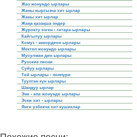
Жаз жонундо ырлары
Жаны кыргызча хит ырлар
Жаны хит ырлар
Жаңа қазақша әндер
Журокту эзген - гитара ырлары
Кайгылуу ырлары
Комуз - аккордеон ырлары
Мектеп жонундо ырлары
Мусулман дин ырлары
Русские песни
Суйуу ырлары
Той ырлары - поппури
Туулган күн ырлары
Шандуу ырлар
Эне - апа жонундо ырлары
Эски хит - ырлары
Янги узбекча хит кушиклар
Похожие песни: