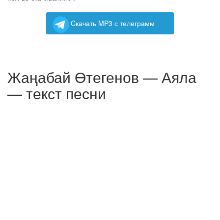
Cкачать MP3 с телеграмм
Жаңабай Өтегенов — Аяла
— текст песни