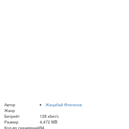
Автор
Жаңабай Өтегенов
Жанр
Битрейт
128 кбит/с
Размер
4,472 MB
Кол-во скачиваний
94