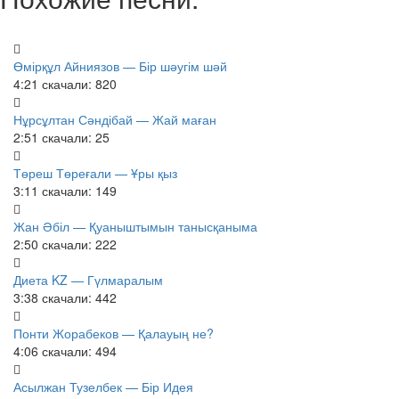
Өмірқұл Айниязов — Бір шәугім шәй
4:21
скачали: 820
Нұрсұлтан Сәндібай — Жай маған
2:51
скачали: 25
Төреш Төреғали — Ұры қыз
3:11
скачали: 149
Жан Әбіл — Қуаныштымын танысқаныма
2:50
скачали: 222
Диета KZ — Гүлмаралым
3:38
скачали: 442
Понти Жорабеков — Қалауың не?
4:06
скачали: 494
Асылжан Тузелбек — Бір Идея