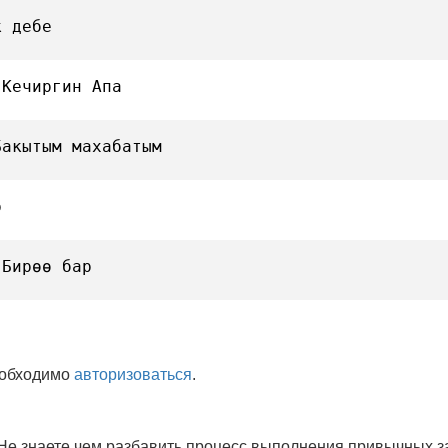
к дебе
 Кечиргин Апа
Бакытым махабатым
р
 Бирөө бар
еобходимо
авторизоваться
.
 Не знаете чем разбавить процесс выполнения привычных