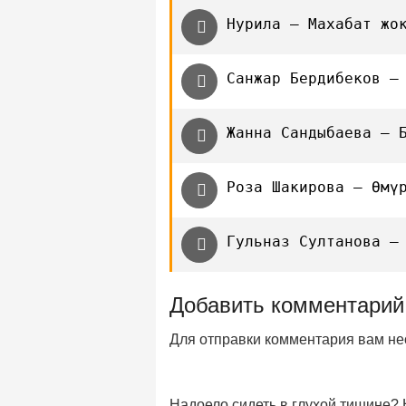
Нурила — Махабат жо
Санжар Бердибеков —
Жанна Сандыбаева — 
Роза Шакирова — Өмү
Гульназ Султанова —
Добавить комментарий
Для отправки комментария вам н
Надоело сидеть в глухой тишине?