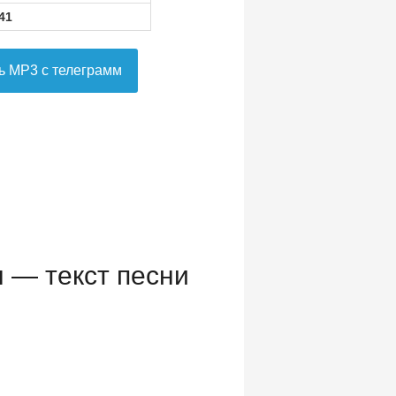
41
ь MP3 с телеграмм
 — текст песни