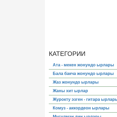
КАТЕГОРИИ
Ата - мекен жонундо ырлары
Бала бакча жонундо ырлары
Жаз жонундо ырлары
Жаны хит ырлар
Журокту эзген - гитара ырлар
Комуз - аккордеон ырлары
Мусулман дин ырлары