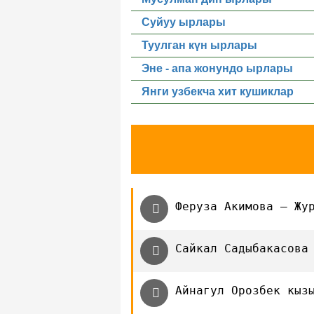
Суйуу ырлары
Туулган күн ырлары
Эне - апа жонундо ырлары
Янги узбекча хит кушиклар
Феруза Акимова — Жу
Сайкал Садыбакасова
Айнагул Орозбек кыз