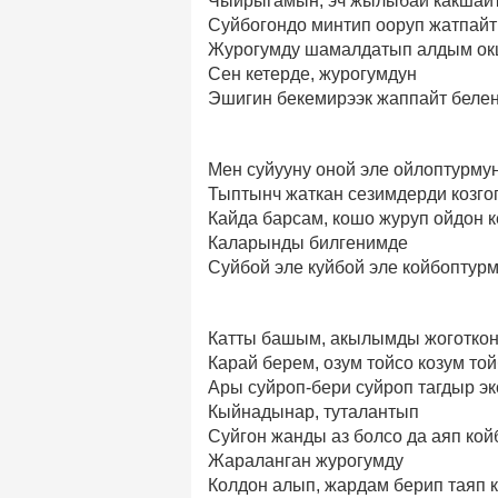
Чыйрыгамын, эч жылыбай какшай
Суйбогондо минтип ооруп жатпайт
Журогумду шамалдатып алдым ок
Сен кетерде, журогумдун
Эшигин бекемирээк жаппайт беле
Мен суйууну оной эле ойлоптурму
Тыптынч жаткан сезимдерди козго
Кайда барсам, кошо журуп ойдон к
Каларынды билгенимде
Суйбой эле куйбой эле койбоптур
Катты башым, акылымды жоготко
Карай берем, озум тойсо козум то
Ары суйроп-бери суйроп тагдыр э
Кыйнадынар, туталантып
Суйгон жанды аз болсо да аяп кой
Жараланган журогумду
Колдон алып, жардам берип таяп 