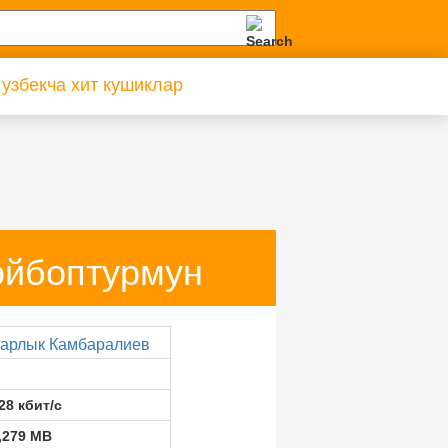
 узбекча хит кушиклар
ойбоптурмун
арлык Камбаралиев
28 кбит/с
,279 MB