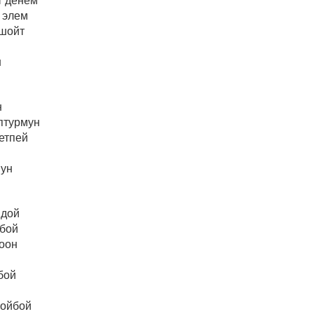
т денем
 элем
шойт
н
н
птурмун
етпей
мун
ндой
йбой
коон
бой
койбой