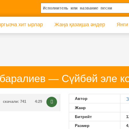
ргызча хит ырлар
Жаңа қазақша әндер
Янги
баралиев — Сүйбөй эле к
Автор
З
скачали: 741
4:29
Жанр
Битрейт
1
Размер
4