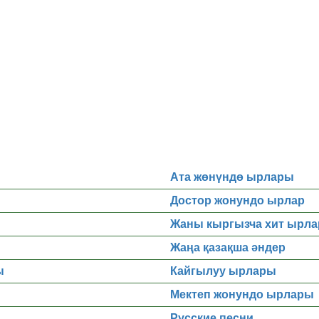
Ата жөнүндө ырлары
Достор жонундо ырлар
Жаны кыргызча хит ырла
Жаңа қазақша әндер
ы
Кайгылуу ырлары
Мектеп жонундо ырлары
Русские песни