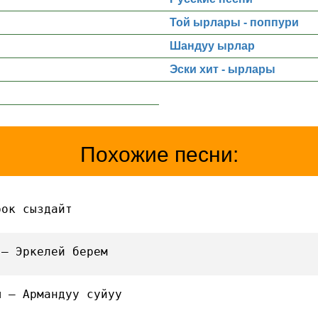
Той ырлары - поппури
Шандуу ырлар
Эски хит - ырлары
Похожие песни:
рок сыздайт
 — Эркелей берем
ы — Армандуу суйуу