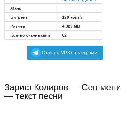
Жанр
Битрейт
128 кбит/с
Размер
4,329 MB
Кол-во скачиваний
62
Cкачать MP3 с телеграмм
Зариф Кодиров — Сен мени
— текст песни