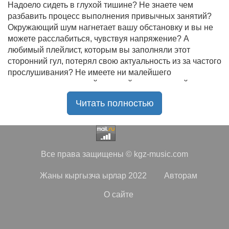
Надоело сидеть в глухой тишине? Не знаете чем
разбавить процесс выполнения привычных занятий?
Окружающий шум нагнетает вашу обстановку и вы не
можете расслабиться, чувствуя напряжение? А
любимый плейлист, которым вы заполняли этот
сторонний гул, потерял свою актуальность из за частого
прослушивания? Не имеете ни малейшего
представления, где найти новый качественный контент
на замену старому? В таком случае вы обратились по
Читать полностью
нужному адресу!
Музыкальный портал KGZ Music
с большой
радостью приветствует своих старых и новых
слушателей! Специально для вас мы заготовили
Все права защищены © kgz-music.com
чудесную подборку самых лучших песен всех времён
во всех жанровых стилистиках. Огромное количество
Жаны кыргызча ырлар 2022
Авторам
старых и новых треков, самые востребованные и
популярные композиции отечественных и зарубежных
О сайте
исполнителей на музыкальном портале KGZ Music!
Мы предоставляем вашему вниманию богатую
коллекцию качественной музыки в бесплатном доступе,