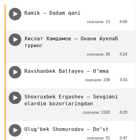
Ramik — Dadam qani
скачали: 13
4:00
Хислат Хамдамов — Онани йуклаб
туринг
скачали: 28
4:24
Ravshanbek Baltayev — O’mma
скачали: 238
3:43
Shoxruxbek Ergashev — Sevgimni
olardim bozorlaringdan
скачали: 2320
4:29
Ulug’bek Shomurodov — Do’st
скачали: 51
3:47