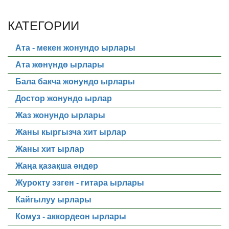
КАТЕГОРИИ
Ата - мекен жонундо ырлары
Ата жөнүндө ырлары
Бала бакча жонундо ырлары
Достор жонундо ырлар
Жаз жонундо ырлары
Жаны кыргызча хит ырлар
Жаны хит ырлар
Жаңа қазақша әндер
Журокту эзген - гитара ырлары
Кайгылуу ырлары
Комуз - аккордеон ырлары