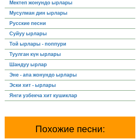
Мектеп жонундо ырлары
Мусулман дин ырлары
Русские песни
Суйуу ырлары
Той ырлары - поппури
Туулган күн ырлары
Шандуу ырлар
Эне - апа жонундо ырлары
Эски хит - ырлары
Янги узбекча хит кушиклар
Похожие песни: