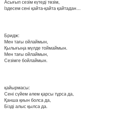
Асығып сезім күтеді төзім,
Іздесем сені қайта-қайта қайтадан…
Бридж:
Мен тағы ойлаймын,
Қылығыңа мүлде тоймаймын.
Мен тағы ойлаймын,
Сезімге бойлаймын.
қайырмасы:
Сені сүйем әлем қарсы тұрса да,
Қанша қиын болса да,
Бізді алыс қылса да.