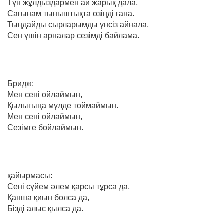
Түн жұлдыздармен ай жарық дала,
Сағынам тыныштықта өзіңді ғана.
Тыңдайды сырларымды үнсіз айнала,
Сен үшін арналар сезімді байлама.
Бридж:
Мен сені ойлаймын,
Қылығыңа мүлде тоймаймын.
Мен сені ойлаймын,
Сезімге бойлаймын.
қайырмасы:
Сені сүйем әлем қарсы тұрса да,
Қанша қиын болса да,
Бізді алыс қылса да.