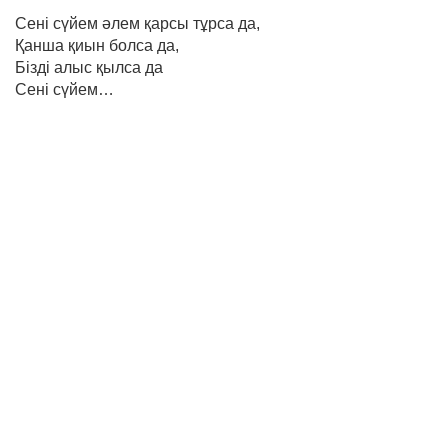
Сені сүйем әлем қарсы тұрса да,
Қанша қиын болса да,
Бізді алыс қылса да
Сені сүйем…