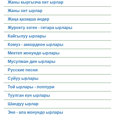
Жаны кыргызча хит ырлар
Жаны хит ырлар
Жаңа қазақша әндер
Журокту эзген - гитара ырлары
Кайгылуу ырлары
Комуз - аккордеон ырлары
Мектеп жонундо ырлары
Мусулман дин ырлары
Русские песни
Суйуу ырлары
Той ырлары - поппури
Туулган күн ырлары
Шандуу ырлар
Эне - апа жонундо ырлары