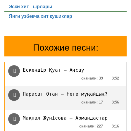
Эски хит - ырлары
Янги узбекча хит кушиклар
Похожие песни:
Ескендір Қуат — Аңсау
скачали: 39
3:52
Парасат Отан — Неге мұңайдың?
скачали: 17
3:56
Мақпал Жүнісова — Армандастар
скачали: 227
3:16