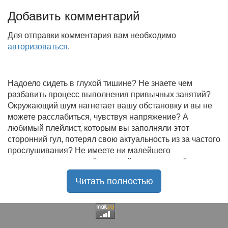
Добавить комментарий
Для отправки комментария вам необходимо
авторизоваться
.
Надоело сидеть в глухой тишине? Не знаете чем
разбавить процесс выполнения привычных занятий?
Окружающий шум нагнетает вашу обстановку и вы не
можете расслабиться, чувствуя напряжение? А
любимый плейлист, которым вы заполняли этот
сторонний гул, потерял свою актуальность из за частого
прослушивания? Не имеете ни малейшего
представления, где найти новый качественный контент
на замену старому? В таком случае вы обратились по
Читать полностью
нужному адресу!
Музыкальный портал KGZ Music
с большой
радостью приветствует своих старых и новых
слушателей! Специально для вас мы заготовили