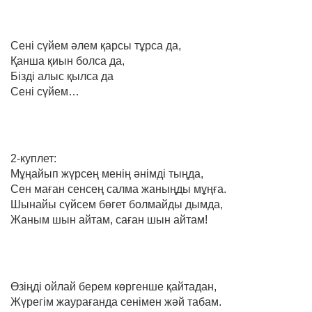
Сені сүйем әлем қарсы тұрса да,
Қанша қиын болса да,
Бізді алыс қылса да
Сені сүйем…
2-куплет:
Мұңайып жүрсең менің әнімді тыңда,
Сен маған сенсең салма жаныңды мұңға.
Шынайы сүйсем бөгет болмайды дымда,
Жаным шын айтам, саған шын айтам!
Өзіңді ойлай берем көргенше қайтадан,
Жүрегім жаурағанда сенімен жәй табам.