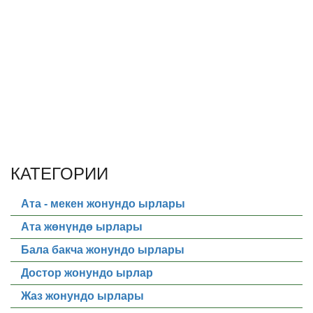
КАТЕГОРИИ
Ата - мекен жонундо ырлары
Ата жөнүндө ырлары
Бала бакча жонундо ырлары
Достор жонундо ырлар
Жаз жонундо ырлары