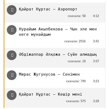
Қайрат Нұртас — Аэропорт
скачали: 58
4:12
Нурайым Акылбекова — Чын эле мен
неге мунайдым
скачали: 2516
3:41
Әбдіжаппар Әлқожа — Сүйе алмадың
скачали: 18
3:57
Мирас Жугунусов — Сенімен
скачали: 790
3:23
Қайрат Нұртас — Кешір мені
скачали: 575
3:28