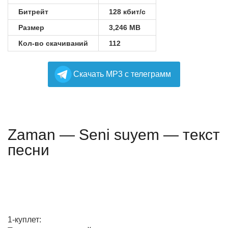
Битрейт
128 кбит/с
Размер
3,246 MB
Кол-во скачиваний
112
Cкачать MP3 с телеграмм
Zaman — Seni suyem — текст
песни
1-куплет: