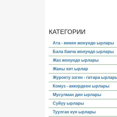
КАТЕГОРИИ
Ата - мекен жонундо ырлары
Бала бакча жонундо ырлары
Жаз жонундо ырлары
Жаны хит ырлар
Журокту эзген - гитара ырлар
Комуз - аккордеон ырлары
Мусулман дин ырлары
Суйуу ырлары
Туулган күн ырлары