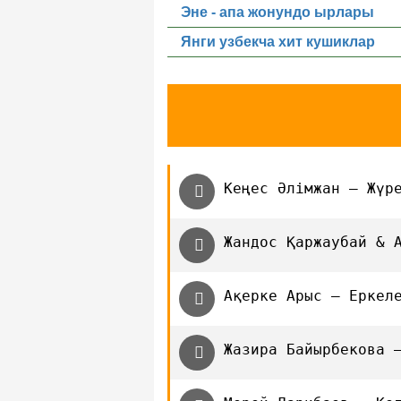
Эне - апа жонундо ырлары
Янги узбекча хит кушиклар
Кеңес Әлімжан — Жүр
Жандос Қаржаубай & 
Ақерке Арыс — Еркел
Жазира Байырбекова 