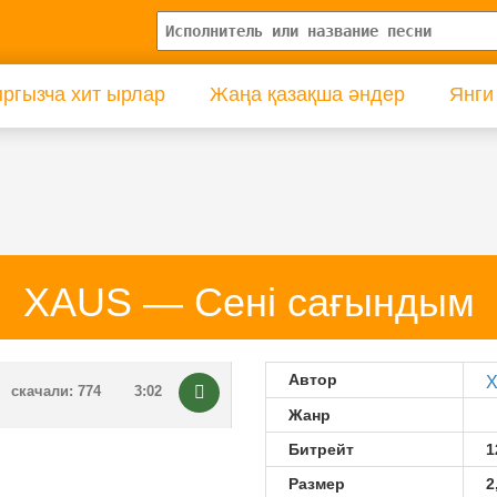
ргызча хит ырлар
Жаңа қазақша әндер
Янги
XAUS — Сені сағындым
Автор
скачали: 774
3:02
Жанр
Битрейт
1
Размер
2