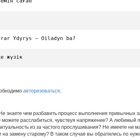
лемін саған
urar Ydyrys — Oiladyn ba?
ке жүзік
еобходимо
авторизоваться
.
 Не знаете чем разбавить процесс выполнения привычных
не можете расслабиться, чувствуя напряжение? А любимый 
 актуальность из за частого прослушивания? Не имеете ни 
 на замену старому? В таком случае вы обратились по нуж