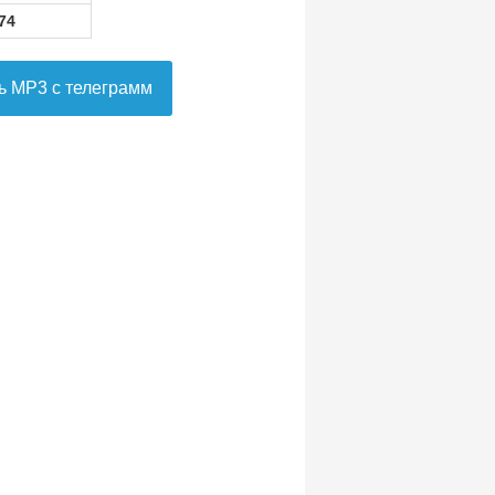
74
ь MP3 с телеграмм