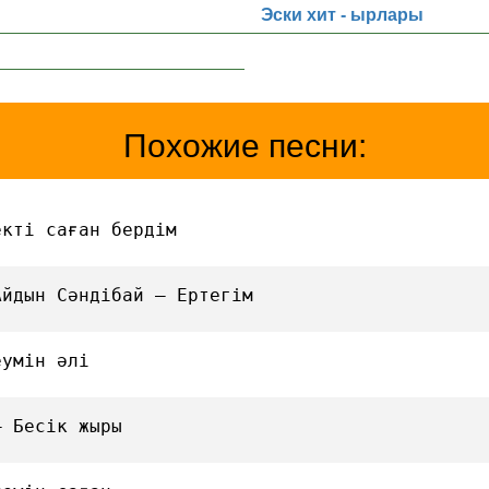
Эски хит - ырлары
Похожие песни:
екті саған бердім
Айдын Сәндібай — Ертегім
еумін әлі
— Бесік жыры