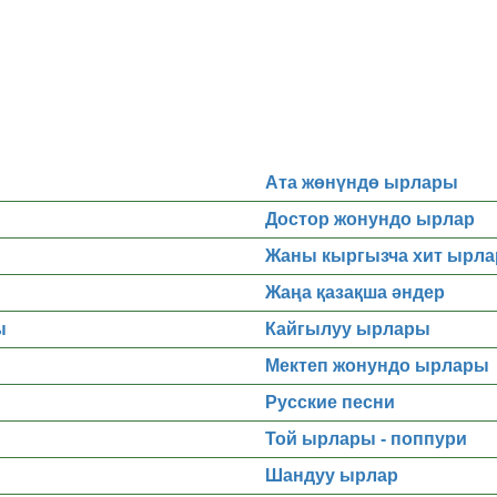
Ата жөнүндө ырлары
Достор жонундо ырлар
Жаны кыргызча хит ырла
Жаңа қазақша әндер
ы
Кайгылуу ырлары
Мектеп жонундо ырлары
Русские песни
Той ырлары - поппури
Шандуу ырлар