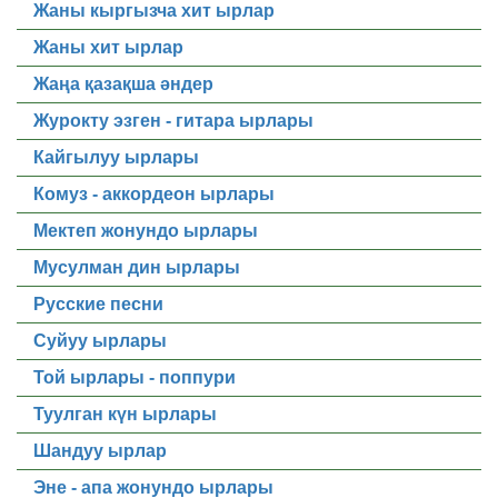
Жаны кыргызча хит ырлар
Жаны хит ырлар
Жаңа қазақша әндер
Журокту эзген - гитара ырлары
Кайгылуу ырлары
Комуз - аккордеон ырлары
Мектеп жонундо ырлары
Мусулман дин ырлары
Русские песни
Суйуу ырлары
Той ырлары - поппури
Туулган күн ырлары
Шандуу ырлар
Эне - апа жонундо ырлары