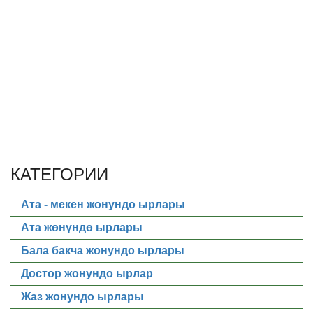
КАТЕГОРИИ
Ата - мекен жонундо ырлары
Ата жөнүндө ырлары
Бала бакча жонундо ырлары
Достор жонундо ырлар
Жаз жонундо ырлары