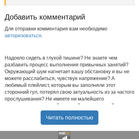
Добавить комментарий
Для отправки комментария вам необходимо
авторизоваться
.
Надоело сидеть в глухой тишине? Не знаете чем
разбавить процесс выполнения привычных занятий?
Окружающий шум нагнетает вашу обстановку и вы не
можете расслабиться, чувствуя напряжение? А
любимый плейлист, которым вы заполняли этот
сторонний гул, потерял свою актуальность из за частого
прослушивания? Не имеете ни малейшего
представления, где найти новый качественный контент
на замену старому? В таком случае вы обратились по
Читать полностью
нужному адресу!
Музыкальный портал KGZ Music
с большой
радостью приветствует своих старых и новых