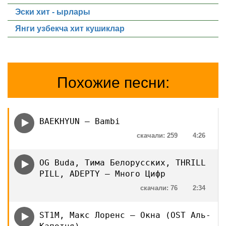
Эски хит - ырлары
Янги узбекча хит кушиклар
Похожие песни:
BAEKHYUN — Bambi
скачали: 259
4:26
OG Buda, Тима Белорусских, THRILL
PILL, ADEPTY — Много Цифр
скачали: 76
2:34
ST1M, Макс Лоренс — Окна (OST Аль-