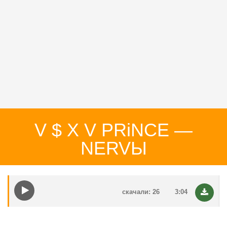
V $ X V PRiNCE —
NERVЫ
скачали: 26
3:04