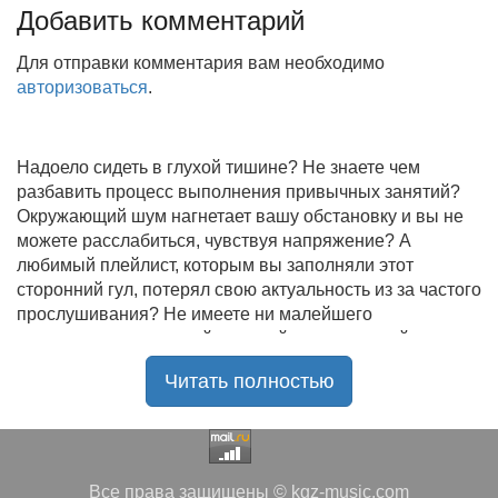
Добавить комментарий
Для отправки комментария вам необходимо
авторизоваться
.
Надоело сидеть в глухой тишине? Не знаете чем
разбавить процесс выполнения привычных занятий?
Окружающий шум нагнетает вашу обстановку и вы не
можете расслабиться, чувствуя напряжение? А
любимый плейлист, которым вы заполняли этот
сторонний гул, потерял свою актуальность из за частого
прослушивания? Не имеете ни малейшего
представления, где найти новый качественный контент
на замену старому? В таком случае вы обратились по
Читать полностью
нужному адресу!
Музыкальный портал KGZ Music
с большой
радостью приветствует своих старых и новых
слушателей! Специально для вас мы заготовили
Все права защищены © kgz-music.com
чудесную подборку самых лучших песен всех времён