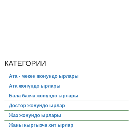
КАТЕГОРИИ
Ата - мекен жонундо ырлары
Ата жөнүндө ырлары
Бала бакча жонундо ырлары
Достор жонундо ырлар
Жаз жонундо ырлары
Жаны кыргызча хит ырлар