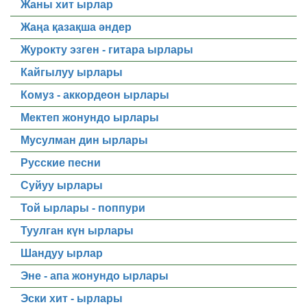
Жаны хит ырлар
Жаңа қазақша әндер
Журокту эзген - гитара ырлары
Кайгылуу ырлары
Комуз - аккордеон ырлары
Мектеп жонундо ырлары
Мусулман дин ырлары
Русские песни
Суйуу ырлары
Той ырлары - поппури
Туулган күн ырлары
Шандуу ырлар
Эне - апа жонундо ырлары
Эски хит - ырлары