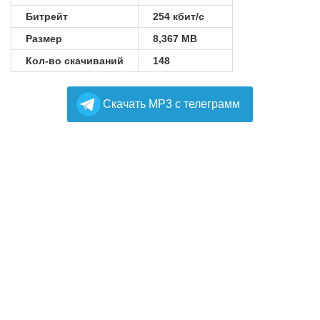
Битрейт
254 кбит/с
Размер
8,367 MB
Кол-во скачиваний
148
Cкачать MP3 с телеграмм