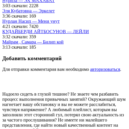
Нурила — ЭХ МАХАБАТ
3:03
скачали: 2228
Эля Кубатовна — Эркелет
3:36
скачали: 169
Нурлан Насип — Мени унут
4:21
скачали: 7420
КУДАЙБЕРДИ АЙТБОСУНОВ — ЛЕЙЛИ
3:32
скачали: 359
Майрам , Самара — Билип кой
3:13
скачали: 185
Добавить комментарий
Для отправки комментария вам необходимо
авторизоваться
.
Надоело сидеть в глухой тишине? Не знаете чем разбавить
процесс выполнения привычных занятий? Окружающий шум
нагнетает вашу обстановку и вы не можете расслабиться,
чувствуя напряжение? А любимый плейлист, которым вы
заполняли этот сторонний гул, потерял свою актуальность из
за частого прослушивания? Не имеете ни малейшего
представления, где найти новый качественный контент на