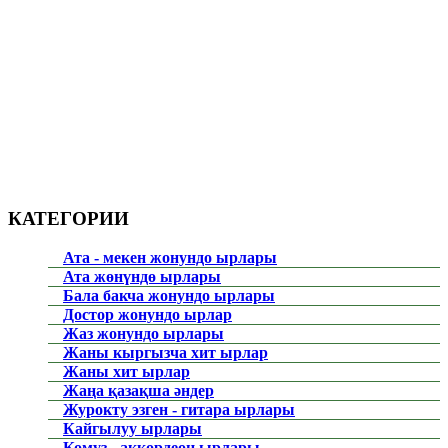
КАТЕГОРИИ
Ата - мекен жонундо ырлары
Ата жөнүндө ырлары
Бала бакча жонундо ырлары
Достор жонундо ырлар
Жаз жонундо ырлары
Жаны кыргызча хит ырлар
Жаны хит ырлар
Жаңа қазақша әндер
Журокту эзген - гитара ырлары
Кайгылуу ырлары
Комуз - аккордеон ырлары