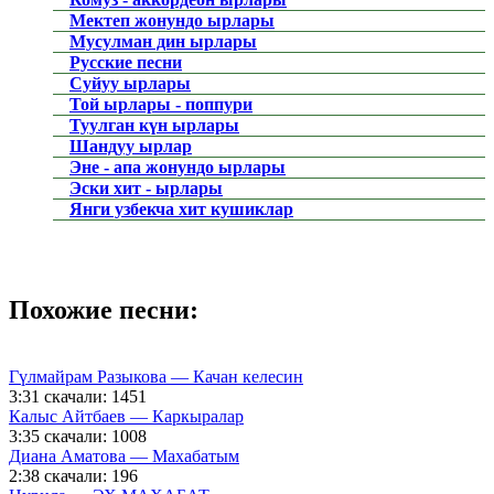
Мектеп жонундо ырлары
Мусулман дин ырлары
Русские песни
Суйуу ырлары
Той ырлары - поппури
Туулган күн ырлары
Шандуу ырлар
Эне - апа жонундо ырлары
Эски хит - ырлары
Янги узбекча хит кушиклар
Похожие песни:
Гүлмайрам Разыкова — Качан келесин
3:31
скачали: 1451
Калыс Айтбаев — Каркыралар
3:35
скачали: 1008
Диана Аматова — Махабатым
2:38
скачали: 196