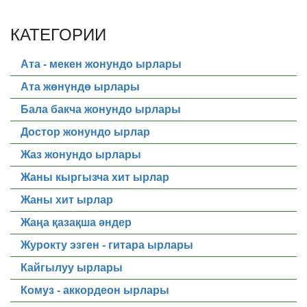
КАТЕГОРИИ
Ата - мекен жонундо ырлары
Ата жөнүндө ырлары
Бала бакча жонундо ырлары
Достор жонундо ырлар
Жаз жонундо ырлары
Жаны кыргызча хит ырлар
Жаны хит ырлар
Жаңа қазақша әндер
Журокту эзген - гитара ырлары
Кайгылуу ырлары
Комуз - аккордеон ырлары