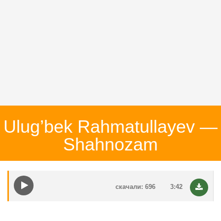
Ulug’bek Rahmatullayev —
Shahnozam
скачали: 696
3:42