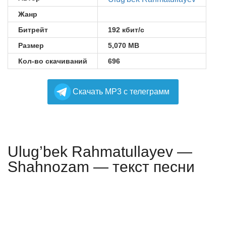
Жанр
Битрейт
192 кбит/с
Размер
5,070 MB
Кол-во скачиваний
696
Cкачать MP3 с телеграмм
Ulug’bek Rahmatullayev —
Shahnozam — текст песни