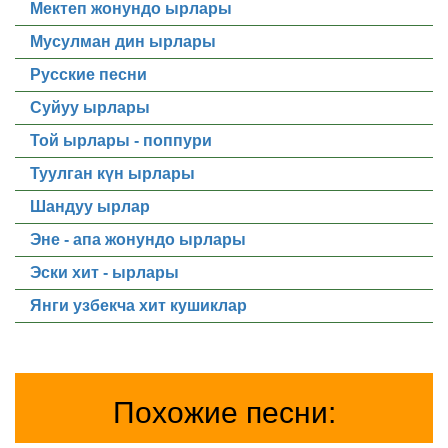
Мектеп жонундо ырлары
Мусулман дин ырлары
Русские песни
Суйуу ырлары
Той ырлары - поппури
Туулган күн ырлары
Шандуу ырлар
Эне - апа жонундо ырлары
Эски хит - ырлары
Янги узбекча хит кушиклар
Похожие песни: