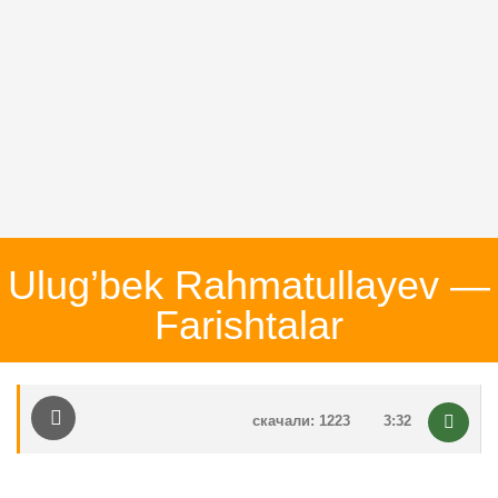
Ulug’bek Rahmatullayev —
Farishtalar
скачали: 1223
3:32