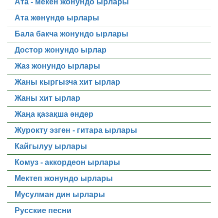
Ата - мекен жонундо ырлары
Ата жөнүндө ырлары
Бала бакча жонундо ырлары
Достор жонундо ырлар
Жаз жонундо ырлары
Жаны кыргызча хит ырлар
Жаны хит ырлар
Жаңа қазақша әндер
Журокту эзген - гитара ырлары
Кайгылуу ырлары
Комуз - аккордеон ырлары
Мектеп жонундо ырлары
Мусулман дин ырлары
Русские песни