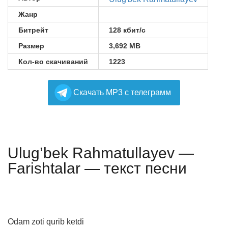
Жанр
Битрейт
128 кбит/с
Размер
3,692 MB
Кол-во скачиваний
1223
Cкачать MP3 с телеграмм
Ulug’bek Rahmatullayev —
Farishtalar — текст песни
Odam zoti qurib ketdi