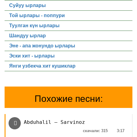
Суйуу ырлары
Той ырлары - поппури
Туулган күн ырлары
Шандуу ырлар
Эне - апа жонундо ырлары
Эски хит - ырлары
Янги узбекча хит кушиклар
Похожие песни:
Abduhalil — Sarvinoz
скачали: 315
3:17