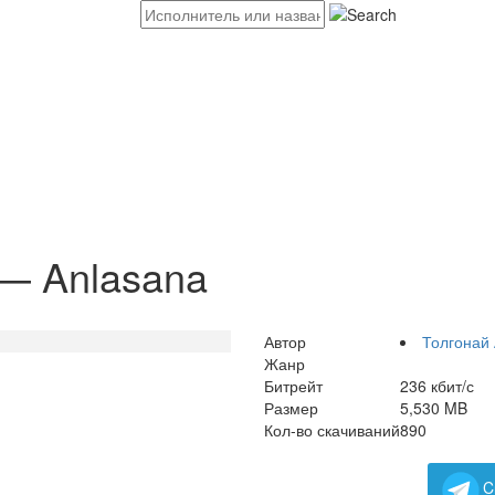
— Anlasana
Автор
Толгонай
Жанр
Битрейт
236 кбит/с
Размер
5,530 MB
Кол-во скачиваний
890
C