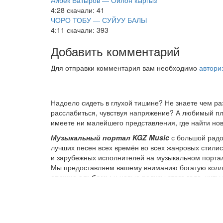
Айбек Батыров — Ойлон кыргыз
4:28
скачали: 41
ЧОРО ТОБУ — СУЙУУ БАЛЫ
4:11
скачали: 393
Добавить комментарий
Для отправки комментария вам необходимо
автори
Надоело сидеть в глухой тишине? Не знаете чем р
расслабиться, чувствуя напряжение? А любимый пле
имеете ни малейшего представления, где найти нов
Музыкальный портал KGZ Music
с большой радо
лучших песен всех времён во всех жанровых стили
и зарубежных исполнителей на музыкальном порта
Мы предоставляем вашему вниманию богатую колле
свежие альбомы
и новые релизы этого года, хит
старых времен.
Регулярные обновления, постоянные новинки, боль
ответственностью подходит к созданию подборок, 