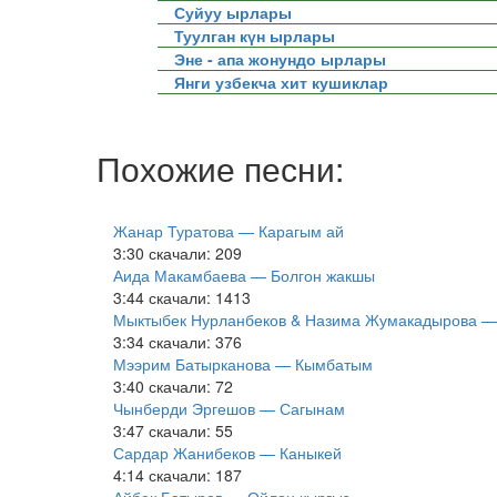
Суйуу ырлары
Туулган күн ырлары
Эне - апа жонундо ырлары
Янги узбекча хит кушиклар
Похожие песни:
Жанар Туратова — Карагым ай
3:30
скачали: 209
Аида Макамбаева — Болгон жакшы
3:44
скачали: 1413
Мыктыбек Нурланбеков & Назима Жумакадырова —
3:34
скачали: 376
Мээрим Батырканова — Кымбатым
3:40
скачали: 72
Чынберди Эргешов — Сагынам
3:47
скачали: 55
Сардар Жанибеков — Каныкей
4:14
скачали: 187