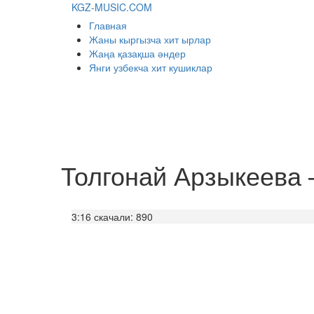
KGZ-MUSIC.COM
Главная
Жаны кыргызча хит ырлар
Жаңа қазақша әндер
Янги узбекча хит кушиклар
Толгонай Арзыкеева 
3:16
скачали: 890