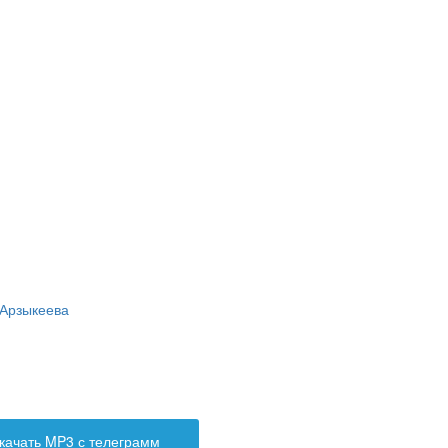
 Арзыкеева
качать MP3 с телеграмм