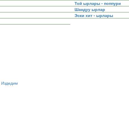
Той ырлары - поппури
Шандуу ырлар
Эски хит - ырлары
 Издедим