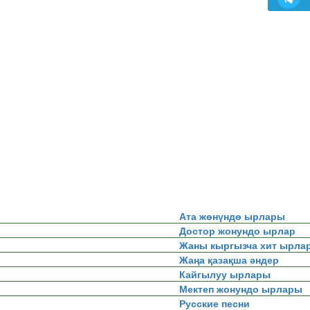
Ата жөнүндө ырлары
Достор жонундо ырлар
Жаны кыргызча хит ырла
Жаңа қазақша әндер
Кайгылуу ырлары
Мектеп жонундо ырлары
Русские песни