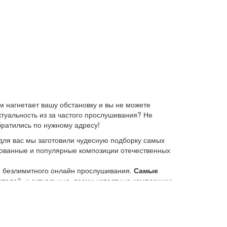
 нагнетает вашу обстановку и вы не можете
ктуальность из за частого прослушивания? Не
братились по нужному адресу!
для вас мы заготовили чудесную подборку самых
ебованные и популярные композиции отечественных
ю безлимитного онлайн прослушивания.
Самые
елей, и актуальные, всеми известные композиции
 платформе KGZ Music. Наша команда с большой
иях.