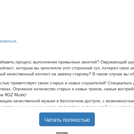
зоваться
.
азбавить процесс выполнения привычных занятий? Окружающий шум
йлист, которым вы заполняли этот сторонний гул, потерял свою а
ый качественный контент на замену старому? В таком случае вы о
стью приветствует своих старых и новых слушателей! Специально 
стиках. Огромное количество старых и новых треков, самые востр
ле KGZ Music!
кцию качественной музыки в бесплатном доступе, с возможность
ы уходящих и нынешних годов,
популярные треки
любимых исполнит
Читать полностью
шой музыкальный ассортимент на любой вкус, и все это только на
отбирая
самые лучшие песни
в различных музыкальных направлен