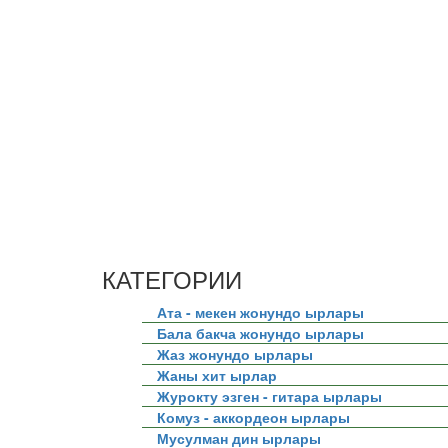
КАТЕГОРИИ
Ата - мекен жонундо ырлары
Бала бакча жонундо ырлары
Жаз жонундо ырлары
Жаны хит ырлар
Журокту эзген - гитара ырлары
Комуз - аккордеон ырлары
Мусулман дин ырлары