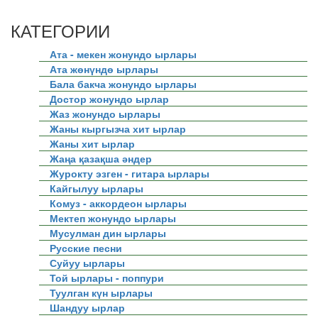
КАТЕГОРИИ
Ата - мекен жонундо ырлары
Ата жөнүндө ырлары
Бала бакча жонундо ырлары
Достор жонундо ырлар
Жаз жонундо ырлары
Жаны кыргызча хит ырлар
Жаны хит ырлар
Жаңа қазақша әндер
Журокту эзген - гитара ырлары
Кайгылуу ырлары
Комуз - аккордеон ырлары
Мектеп жонундо ырлары
Мусулман дин ырлары
Русские песни
Суйуу ырлары
Той ырлары - поппури
Туулган күн ырлары
Шандуу ырлар