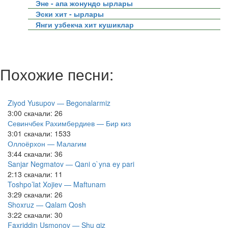
Эне - апа жонундо ырлары
Эски хит - ырлары
Янги узбекча хит кушиклар
Похожие песни:
Ziyod Yusupov — Begonalarmiz
3:00
скачали: 26
Севинчбек Рахимбердиев — Бир киз
3:01
скачали: 1533
Оллоёрхон — Малагим
3:44
скачали: 36
Sanjar Negmatov — Qani o`yna ey pari
2:13
скачали: 11
Toshpo’lat Xojiev — Maftunam
3:29
скачали: 26
Shoxruz — Qalam Qosh
3:22
скачали: 30
Faxriddin Usmonov — Shu qiz