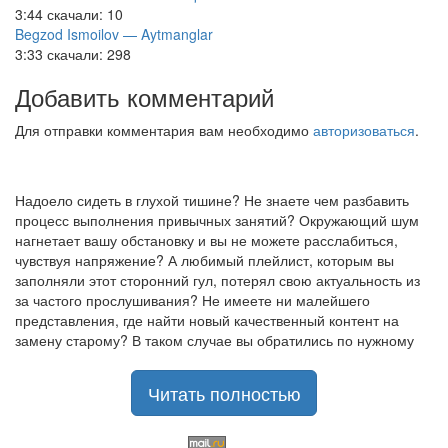
3:44
скачали: 10
Begzod Ismoilov — Aytmanglar
3:33
скачали: 298
Добавить комментарий
Для отправки комментария вам необходимо
авторизоваться
.
Надоело сидеть в глухой тишине? Не знаете чем разбавить
процесс выполнения привычных занятий? Окружающий шум
нагнетает вашу обстановку и вы не можете расслабиться,
чувствуя напряжение? А любимый плейлист, которым вы
заполняли этот сторонний гул, потерял свою актуальность из
за частого прослушивания? Не имеете ни малейшего
представления, где найти новый качественный контент на
замену старому? В таком случае вы обратились по нужному
адресу!
Музыкальный портал KGZ Music
Читать полностью
с большой радостью
приветствует своих старых и новых слушателей! Специально
для вас мы заготовили чудесную подборку самых лучших