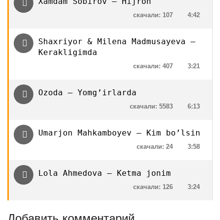
Xamdam Sobirov — Hijron
скачали: 107
4:42
Shaxriyor & Milena Madmusayeva —
Kerakligimda
скачали: 407
3:21
Ozoda — Yomg’irlarda
скачали: 5583
6:13
Umarjon Mahkamboyev — Kim bo’lsin
скачали: 24
3:58
Lola Ahmedova — Ketma jonim
скачали: 126
3:24
Добавить комментарий