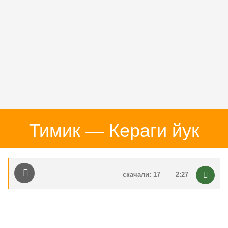
Тимик — Кераги йук
скачали: 17
2:27