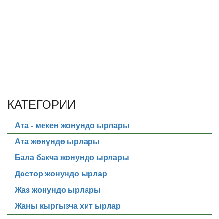
КАТЕГОРИИ
Ата - мекен жонундо ырлары
Ата жөнүндө ырлары
Бала бакча жонундо ырлары
Достор жонундо ырлар
Жаз жонундо ырлары
Жаны кыргызча хит ырлар