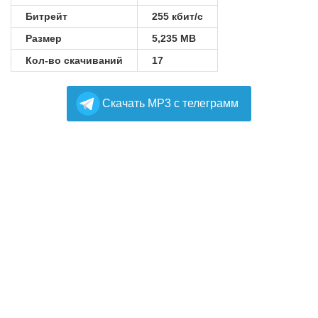
Битрейт
255 кбит/с
Размер
5,235 MB
Кол-во скачиваний
17
Cкачать MP3 с телеграмм