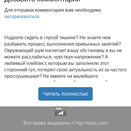
Для отправки комментария вам необходимо
авторизоваться
.
Надоело сидеть в глухой тишине? Не знаете чем
разбавить процесс выполнения привычных занятий?
Окружающий шум нагнетает вашу обстановку и вы не
можете расслабиться, чувствуя напряжение? А
любимый плейлист, которым вы заполняли этот
сторонний гул, потерял свою актуальность из за частого
прослушивания? Не имеете ни малейшего
представления, где найти новый качественный контент
на замену старому? В таком случае вы обратились по
Читать полностью
нужному адресу!
Музыкальный портал KGZ Music
с большой
радостью приветствует своих старых и новых
слушателей! Специально для вас мы заготовили
Все права защищены © kgz-music.com
чудесную подборку самых лучших песен всех времён
во всех жанровых стилистиках. Огромное количество