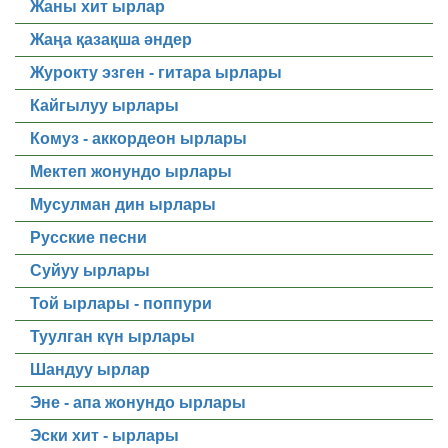
Жаны хит ырлар
Жаңа қазақша әндер
Журокту эзген - гитара ырлары
Кайгылуу ырлары
Комуз - аккордеон ырлары
Мектеп жонундо ырлары
Мусулман дин ырлары
Русские песни
Суйуу ырлары
Той ырлары - поппури
Туулган күн ырлары
Шандуу ырлар
Эне - апа жонундо ырлары
Эски хит - ырлары