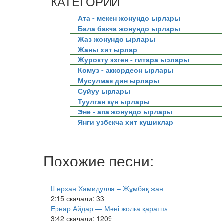
КАТЕГОРИИ
Ата - мекен жонундо ырлары
Бала бакча жонундо ырлары
Жаз жонундо ырлары
Жаны хит ырлар
Журокту эзген - гитара ырлары
Комуз - аккордеон ырлары
Мусулман дин ырлары
Суйуу ырлары
Туулган күн ырлары
Эне - апа жонундо ырлары
Янги узбекча хит кушиклар
Похожие песни:
Шерхан Хамидулла – Жұмбақ жан
2:15
скачали: 33
Ернар Айдар — Мені жолға қаратпа
3:42
скачали: 1209