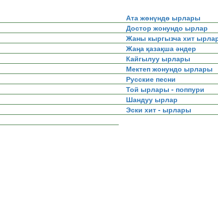
Ата жөнүндө ырлары
Достор жонундо ырлар
Жаны кыргызча хит ырла
Жаңа қазақша әндер
Кайгылуу ырлары
Мектеп жонундо ырлары
Русские песни
Той ырлары - поппури
Шандуу ырлар
Эски хит - ырлары