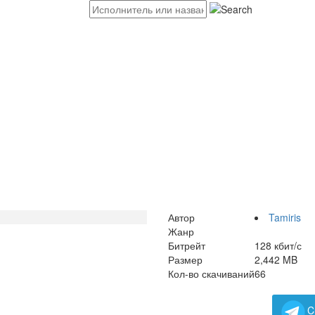
Автор
Tamiris
Жанр
Битрейт
128 кбит/с
Размер
2,442 MB
Кол-во скачиваний
66
C