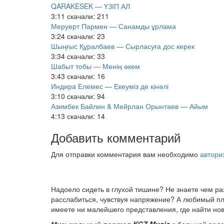
QARAKESEK — ҮЗІП АЛ
3:11
скачали: 211
Меруерт Пармен — Санамды ұрлама
3:24
скачали: 23
Шыңғыс Құралбаев — Сырласуға дос керек
3:34
скачали: 33
Шабыт тобы — Менің әкем
3:43
скачали: 16
Индира Елемес — Екеуміз де кінәлі
3:10
скачали: 94
Азимбек Байлин & Мейрлан Орынтаев — Айым
4:13
скачали: 14
Добавить комментарий
Для отправки комментария вам необходимо
автори
Надоело сидеть в глухой тишине? Не знаете чем р
расслабиться, чувствуя напряжение? А любимый пле
имеете ни малейшего представления, где найти нов