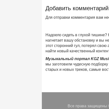
Добавить комментарий
Для отправки комментария вам н
Надоело сидеть в глухой тишине?
нагнетает вашу обстановку и вы 
этот сторонний гул, потерял свою
найти новый качественный контент
Музыкальный портал KGZ Musi
мы заготовили чудесную подборку
старых и новых треков, самые во
музыкальном портале KGZ Music!
Мы предоставляем вашему внимани
безлимитного онлайн прослушива
популярные треки
любимых испол
Регулярные обновления, постоянны
платформе KGZ Music. Наша коман
Все права защищены ©