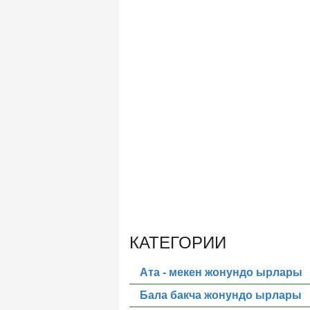
КАТЕГОРИИ
Ата - мекен жонундо ырлары
Бала бакча жонундо ырлары