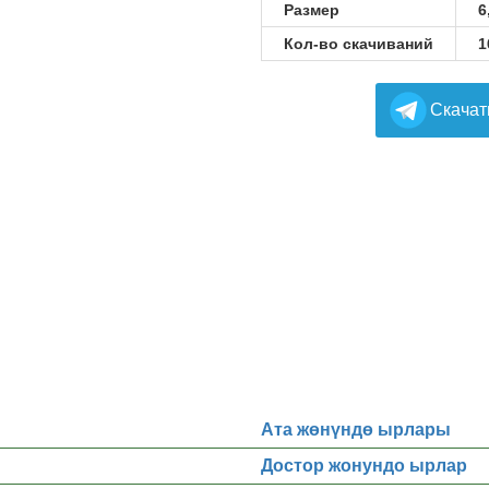
Размер
6
Кол-во скачиваний
1
Cкачат
Ата жөнүндө ырлары
Достор жонундо ырлар