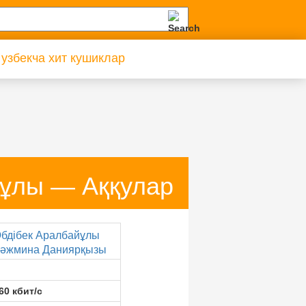
 узбекча хит кушиклар
йұлы — Аққулар
бдібек Аралбайұлы
әжмина Даниярқызы
60 кбит/с