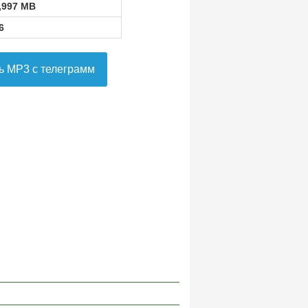
,997 MB
6
ь MP3 с телеграмм