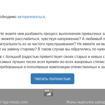
еобходимо
авторизоваться
.
 Не знаете чем разбавить процесс выполнения привычных
не можете расслабиться, чувствуя напряжение? А любимый 
 актуальность из за частого прослушивания? Не имеете ни 
 на замену старому? В таком случае вы обратились по нуж
c
с большой радостью приветствует своих старых и новых 
 самых лучших песен всех времён во всех жанровых стилис
стребованные и популярные композиции отечественных и з
ю богатую коллекцию качественной музыки в бесплатном 
Читать полностью
ния.
Самые свежие альбомы
и новые релизы этого года, 
нителей, и актуальные, всеми известные композиции стар
е новинки, большой музыкальный ассортимент на любой вку
да с большой ответственностью подходит к созданию подб
 kgz-music.com
Жаны кыргызча ырлар