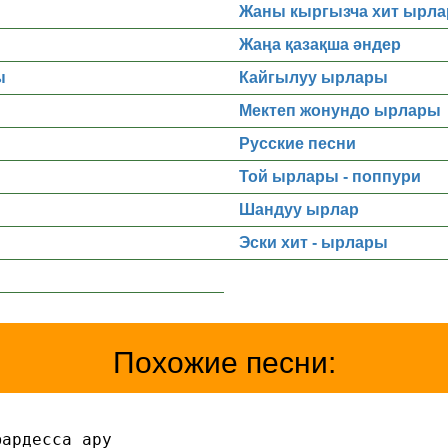
Жаны кыргызча хит ырла
Жаңа қазақша әндер
ы
Кайгылуу ырлары
Мектеп жонундо ырлары
Русские песни
Той ырлары - поппури
Шандуу ырлар
Эски хит - ырлары
Похожие песни:
юардесса ару