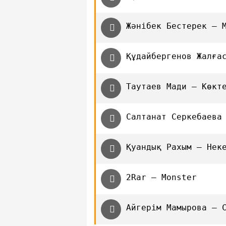
Жәнібек Бестерек – 
Құдайбергенов Жалға
Таутаев Мади — Көкт
Салтанат Серкебаева
Қуандық Рахым — Нек
2Rar — Monster
Айгерім Мамырова — 