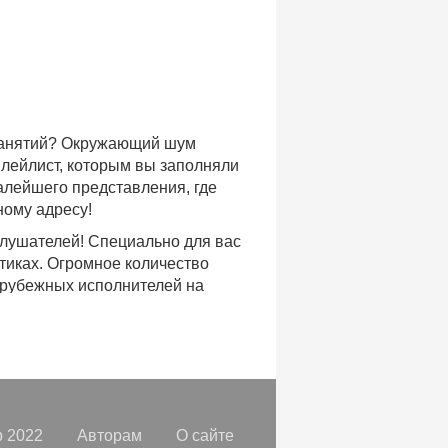
 занятий? Окружающий шум
плейлист, которым вы заполняли
малейшего представления, где
ному адресу!
слушателей! Специально для вас
тиках. Огромное количество
арубежных исполнителей на
доступе, с возможностью
хиты уходящих и нынешних годов,
ых времен.
с, и все это только на
орок, отбирая
самые лучшие
 2022
Авторам
О сайте