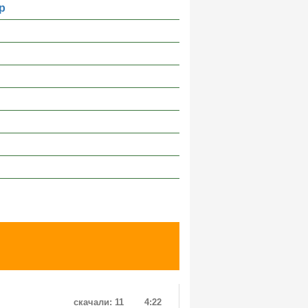
р
скачали: 11
4:22