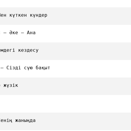
Мен күткен күндер
с — Әке — Ана
емдегі кездесу
 — Сізді сүю бақыт
е жүзік
Сенің жаныңда