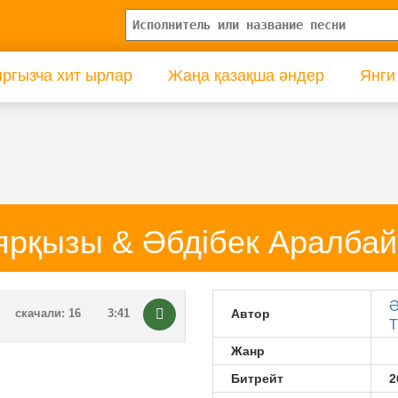
ргызча хит ырлар
Жаңа қазақша әндер
Янги
рқызы & Әбдібек Аралба
Ә
скачали: 16
3:41
Автор
Т
Жанр
Битрейт
2