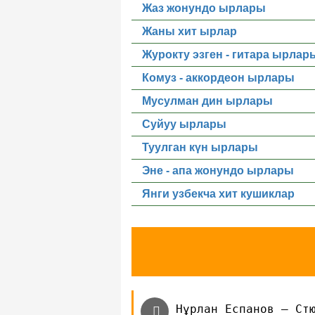
Жаз жонундо ырлары
Жаны хит ырлар
Журокту эзген - гитара ырлар
Комуз - аккордеон ырлары
Мусулман дин ырлары
Суйуу ырлары
Туулган күн ырлары
Эне - апа жонундо ырлары
Янги узбекча хит кушиклар
Нұрлан Еспанов — Ст