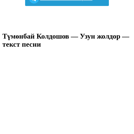
Түмөнбай Колдошов — Узун жолдор —
текст песни