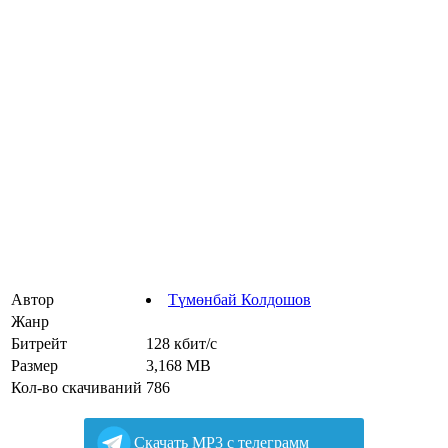
Автор
Түмөнбай Колдошов
Жанр
Битрейт
128 кбит/с
Размер
3,168 MB
Кол-во скачиваний
786
Cкачать MP3 с телеграмм