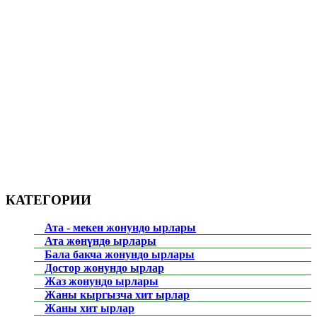
КАТЕГОРИИ
Ата - мекен жонундо ырлары
Ата жөнүндө ырлары
Бала бакча жонундо ырлары
Достор жонундо ырлар
Жаз жонундо ырлары
Жаны кыргызча хит ырлар
Жаны хит ырлар