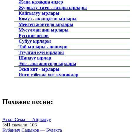
Жаңа қазақша әндер
Журокту эзген - гитара ырлары
Кайгылуу ырлары
Комуз - аккордеон ырлары
Мектеп жонундо ырлары
Мусулман дин ырлары
Русские песни
Суйуу ырлары
Той ырлары - поппури
Туулган күн ырлары
Шандуу ырлар
Эне - апа жонундо ырлары
Эски хит - ырлары
Янги узбекча хит кушиклар
Похожие песни:
Асыл Сема — Айрылуу
3:41
скачали: 103
Кубаныч Садыков — Булакта