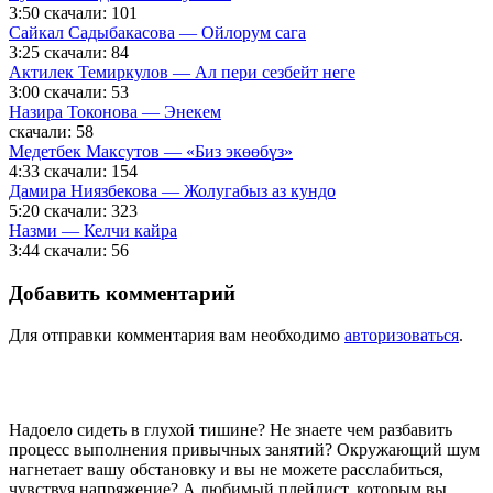
3:50
скачали: 101
Сайкал Садыбакасова — Ойлорум сага
3:25
скачали: 84
Актилек Темиркулов — Ал пери сезбейт неге
3:00
скачали: 53
Назира Токонова — Энекем
скачали: 58
Медетбек Максутов — «Биз экөөбүз»
4:33
скачали: 154
Дамира Ниязбекова — Жолугабыз аз кундо
5:20
скачали: 323
Назми — Келчи кайра
3:44
скачали: 56
Добавить комментарий
Для отправки комментария вам необходимо
авторизоваться
.
Надоело сидеть в глухой тишине? Не знаете чем разбавить
процесс выполнения привычных занятий? Окружающий шум
нагнетает вашу обстановку и вы не можете расслабиться,
чувствуя напряжение? А любимый плейлист, которым вы