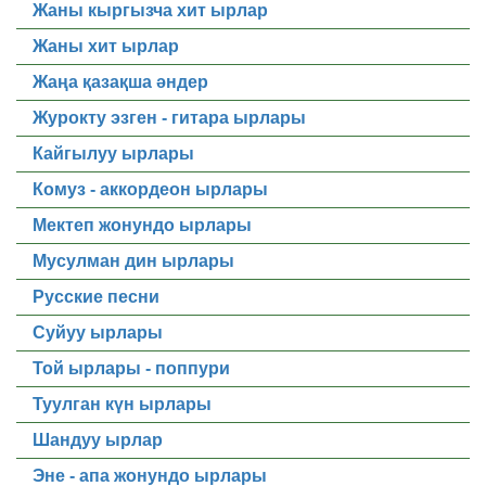
Жаны кыргызча хит ырлар
Жаны хит ырлар
Жаңа қазақша әндер
Журокту эзген - гитара ырлары
Кайгылуу ырлары
Комуз - аккордеон ырлары
Мектеп жонундо ырлары
Мусулман дин ырлары
Русские песни
Суйуу ырлары
Той ырлары - поппури
Туулган күн ырлары
Шандуу ырлар
Эне - апа жонундо ырлары