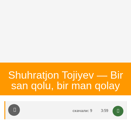
Shuhratjon Tojiyev — Bir
san qolu, bir man qolay
скачали: 9
3:59