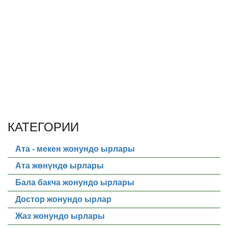
КАТЕГОРИИ
Ата - мекен жонундо ырлары
Ата жөнүндө ырлары
Бала бакча жонундо ырлары
Достор жонундо ырлар
Жаз жонундо ырлары