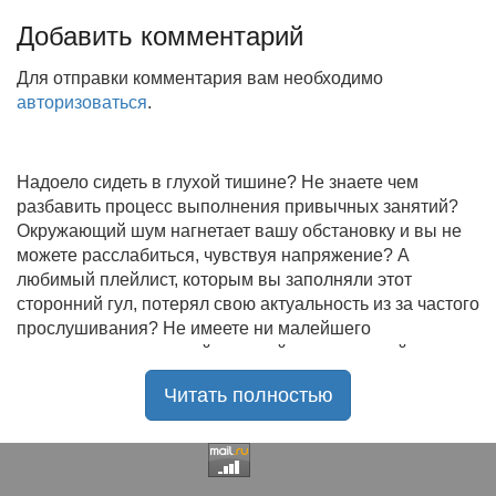
Добавить комментарий
Для отправки комментария вам необходимо
авторизоваться
.
Надоело сидеть в глухой тишине? Не знаете чем
разбавить процесс выполнения привычных занятий?
Окружающий шум нагнетает вашу обстановку и вы не
можете расслабиться, чувствуя напряжение? А
любимый плейлист, которым вы заполняли этот
сторонний гул, потерял свою актуальность из за частого
прослушивания? Не имеете ни малейшего
представления, где найти новый качественный контент
на замену старому? В таком случае вы обратились по
Читать полностью
нужному адресу!
Музыкальный портал KGZ Music
с большой
радостью приветствует своих старых и новых
слушателей! Специально для вас мы заготовили